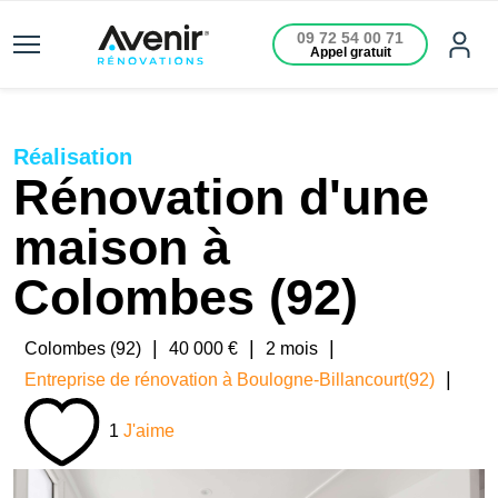
09 72 54 00 71
Appel gratuit
Réalisation
Rénovation d'une
maison à
Colombes (92)
|
|
|
Colombes (92)
40 000 €
2 mois
|
Entreprise de rénovation à Boulogne-Billancourt(92)
1
J'aime