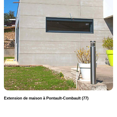
Type de travaux
Prix moyen
Extension verticale
1 800 €/m²
Réalisation d'une véranda
1 600 €/m²
Extension de maison à Pontault-Combault (77)
Extension en brique
2 300 €/m²