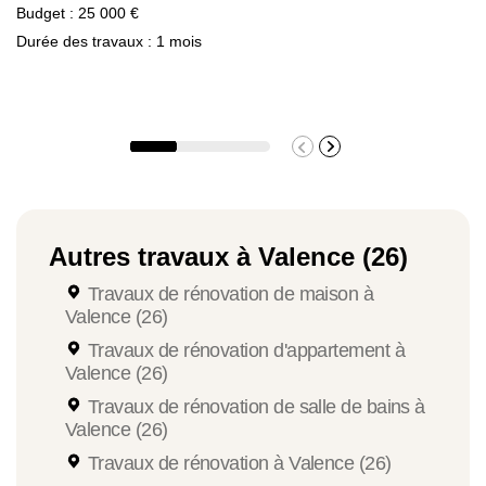
Budget : 25 000 €
Durée des travaux : 1 mois
Extension en container
1 850 €/m²
Contactez Avenir Rénovations pour recevoir
Autres travaux à Valence (26)
un devis personnalisé correspondant
Travaux de rénovation de maison à
précisément à votre projet de
travaux
Valence (26)
.
d'extension de maison à Valence (26)
Travaux de rénovation d'appartement à
Valence (26)
Travaux de rénovation de salle de bains à
Valence (26)
Travaux de rénovation à Valence (26)