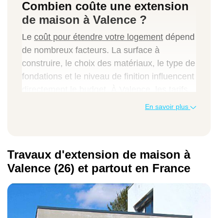
Combien coûte une extension
de maison à Valence ?
Le
coût pour étendre votre logement
dépend
de nombreux facteurs. La surface à
construire, le choix des matériaux, le type de
fondations et le niveau de finition influencent
directement le budget. À Valence, les tarifs
varient également selon la complexité du
En savoir plus
chantier et les
contraintes techniques de votre
. Notre
vous permet
terrain
simulateur en ligne
d'obtenir une première estimation du budget
Travaux d'extension de maison à
nécessaire pour votre projet
Valence (26) et partout en France
d'agrandissement.
Exemples de prix moyens pour des travaux
d'extension à Valence