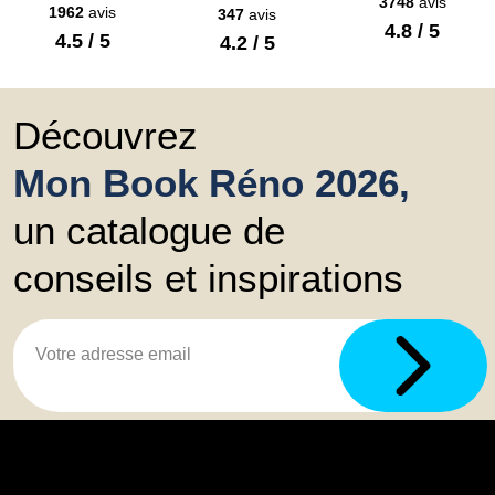
3748
avis
1962
avis
347
avis
4.8 / 5
4.5 / 5
4.2 / 5
Découvrez
Mon Book Réno 2026,
un catalogue de
conseils et inspirations