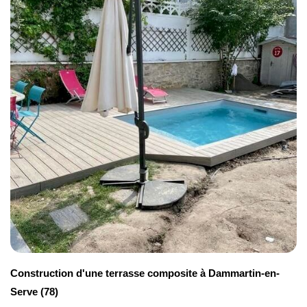
terrasse en PVC, vous devrez tenir compte
pose de votre revêtement de sol extérieur la plus
de la taille de votre jardin et des produits
adaptée à votre projet.
supplémentaires qui conviennent le mieux à
votre terrasse en composite.
Si vous choisissez une entreprise locale, le
coût moyen d'une installation de terrasse
composite peut varier selon la taille de la
zone. Des produits supplémentaires tels que
des garnitures de finition et des fixations
augmenteront le coût de votre terrasse.
Type de travaux
Construction d'une terrasse composite à Dammartin-en-
Serve (78)
Budget constaté