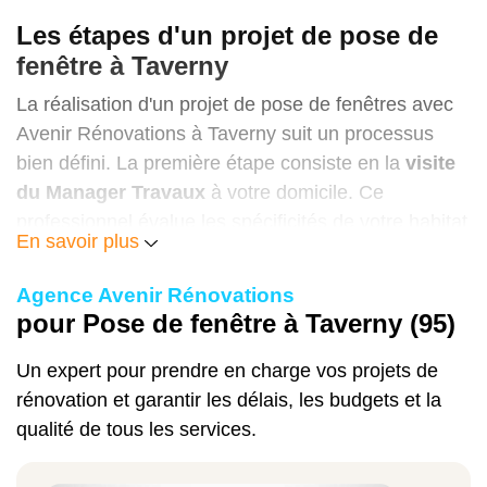
400€ - 800€
Les étapes d'un projet de pose de
fenêtre à Taverny
La réalisation d'un projet de pose de fenêtres avec
Fenêtre Bois
Avenir Rénovations à Taverny suit un processus
600€ - 1200€
bien défini. La première étape consiste en la
visite
du Manager Travaux
à votre domicile. Ce
professionnel évalue les spécificités de votre habitat
En savoir plus
et prend en compte vos souhaits.
Fenêtre Aluminium
Agence Avenir Rénovations
Suite à cette visite, notre équipe élabore un
projet
800€ - 1500€
pour Pose de fenêtre à Taverny (95)
sur-mesure
et vous fournit un devis détaillé. Une
fois le devis approuvé, nous entamons les
Un expert pour prendre en charge vos projets de
démarches administratives
nécessaires, telles
rénovation et garantir les délais, les budgets et la
que la demande d'autorisations éventuelles.
qualité de tous les services.
Ces prix sont donnés à titre indicatif et
peuvent varier en fonction de la complexité
La phase de
préparation du chantier
débute