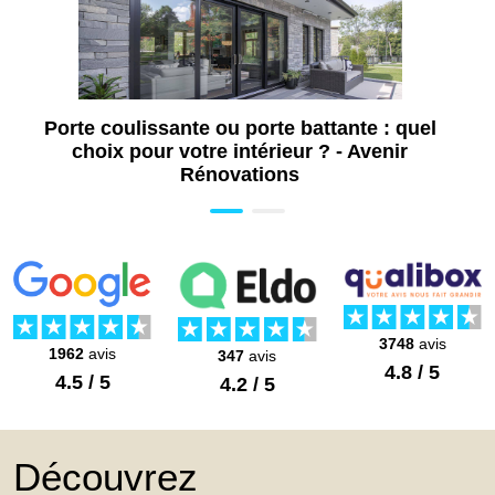
Porte coulissante ou porte battante : quel
choix pour votre intérieur ? - Avenir
Rénovations
3748
avis
1962
avis
347
avis
4.8 / 5
4.5 / 5
4.2 / 5
Découvrez