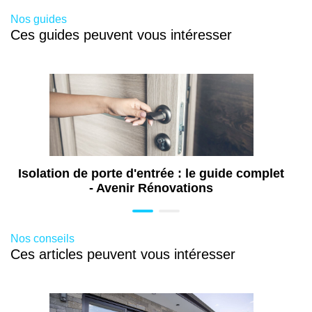
Travaux d'aménagement de combles à
Nos guides
Taverny (95)
Ces guides peuvent vous intéresser
Installation de pergola à Taverny (95)
Pose de volet à Taverny (95)
Pose de store banne à Taverny (95)
Pose de portail à Taverny (95)
Pose de baie vitrée à Taverny (95)
Pose de porte à Taverny (95)
Isolation de porte d'entrée : le guide complet
- Avenir Rénovations
Nos conseils
Ces articles peuvent vous intéresser