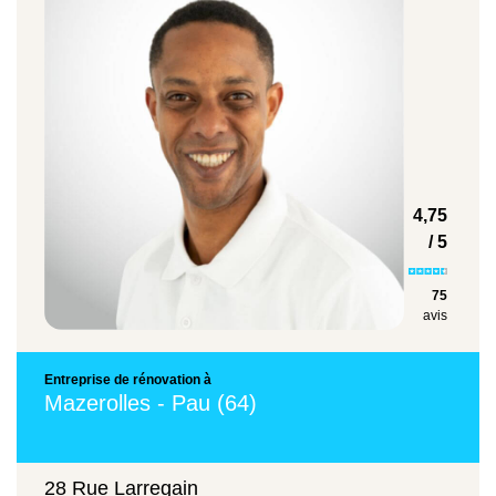
4,75
/ 5
75
avis
Entreprise de rénovation à
Mazerolles - Pau (64)
28 Rue Larregain