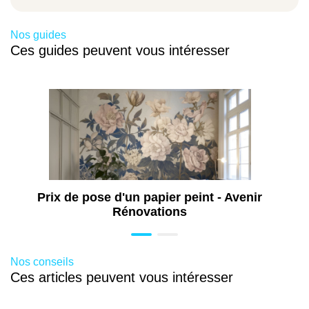
Travaux de maçonnerie à Pau (64)
Travaux de rénovation énergétique à Pau
Nos guides
(64)
Ces guides peuvent vous intéresser
Travaux de rénovation de cuisine à Pau
(64)
Rénovation toiture à Pau (64)
Travaux de peinture à Pau (64)
Travaux de plomberie à Pau (64)
Travaux d'isolation à Pau (64)
Ravalement de façade à Pau (64)
Prix de pose d'un papier peint - Avenir
Aménagement extérieur à Pau (64)
Rénovations
Construction de terrasse à Pau (64)
Travaux de dallage extérieur à Pau (64)
Nos conseils
Travaux de pavage extérieur à Pau (64)
Ces articles peuvent vous intéresser