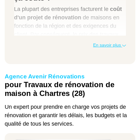
La plupart des entreprises facturent le
coût
d'un projet de rénovation
de maisons en
fonction de la région et des exigences du
client. Par conséquent, le prix des travaux
varie selon les tarifs appliqués dans votre
En savoir plus
département (Eure-et-Loir) et le niveau de
réfection que vous souhaitez. Il fluctue aussi
en fonction du niveau énergétique du
Agence Avenir Rénovations
bâtiment à rénover et de l'accessibilité du
pour Travaux de rénovation de
chantier.
maison à Chartres (28)
Les matériaux choisis, la superficie de la
Un expert pour prendre en charge vos projets de
surface à rénover et la nature des travaux à
rénovation et garantir les délais, les budgets et la
réaliser impactent également le tarif appliqué
qualité de tous les services.
par les professionnels pour la rénovation des
maisons. À titre informatif, voici un tableau