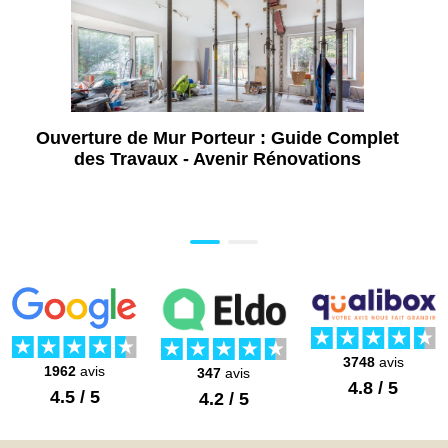
Chartres (28)
Ouverture de Mur Porteur : Guide Complet
des Travaux - Avenir Rénovations
3748
avis
1962
avis
347
avis
4.8 / 5
4.5 / 5
4.2 / 5