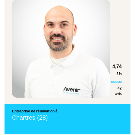
qui indique le coût appliqué pour certains
postes.
Types de travaux
Prix moyen
4,74
Isolation des murs
/ 5
49,18 €/m²
42
avis
Entreprise de rénovation à
Chartres (28)
Travaux de peinture