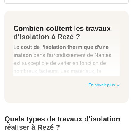
Combien coûtent les travaux
d'isolation à Rezé ?
Le
coût de l'isolation thermique d'une
maison
dans l'arrondissement de Nantes
est susceptible de varier en fonction de
nombreux facteurs. Les matériaux, la
technique, l'ampleur des travaux sont autant
En savoir plus
d'éléments qui pourraient impacter le budget
à consacrer à ce type de projet.
Pour réaliser des économies tout en
bénéficiant d'une prestation de qualité,
Quels types de travaux d'isolation
tournez-vous simplement vers les
artisans
réaliser à Rezé ?
RGE de notre entreprise
.