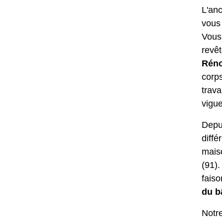
L'an
vous 
Vous
revê
Réno
corp
trava
vigue
Depui
diffé
mais
(91)
faiso
du b
Notre