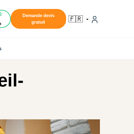
0
Demande devis
🇫🇷
gratuit
t
s
il-