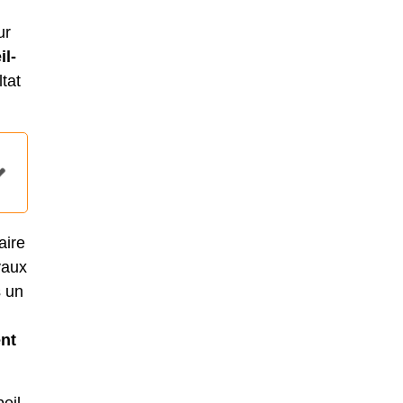
ur
il-
tat
aire
vaux
s un
nt