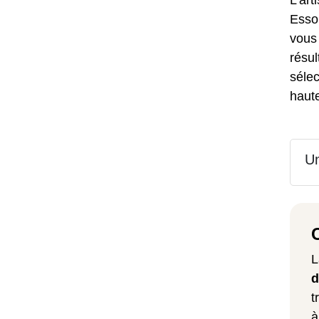
L'art
Esson
vous 
résul
sélec
haute
Un
L
d
t
à