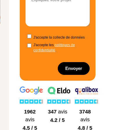
J'accepte la collecte de données
J'accepte les
politiques de
confidentialité
.
Envoyer
1962
3748
347
avis
avis
avis
4.2 / 5
4.5 / 5
4.8 / 5