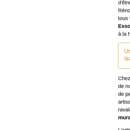
d'êtr
Rénov
tous
Ess
à la 
Un
qu
Chez 
de no
de pe
artis
rava
mura