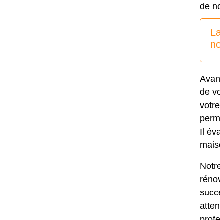
de n
La
no
Avan
de v
votre
perm
Il év
mais
Notr
rénov
succè
atten
profe