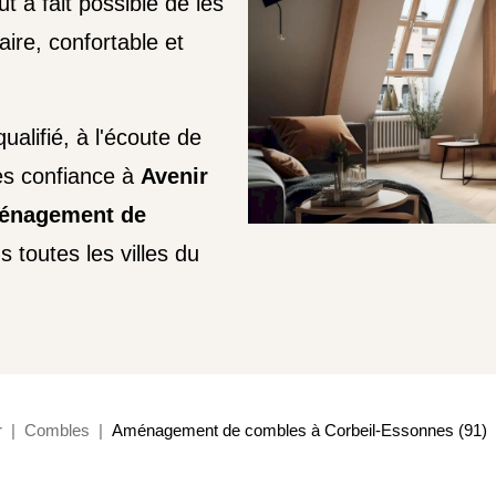
t à fait possible de les
ire, confortable et
alifié, à l'écoute de
tes confiance à
Avenir
aménagement de
 toutes les villes du
r
Combles
Aménagement de combles à Corbeil-Essonnes (91)