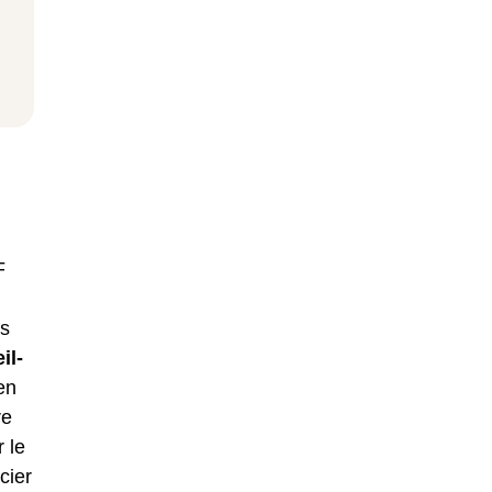
F
us
il-
en
re
 le
cier