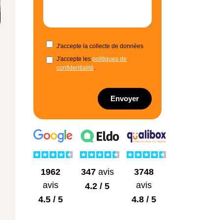
J'accepte la collecte de données
J'accepte les
politiques de
confidentialité
.
Envoyer
1962
3748
347
avis
avis
avis
4.2 / 5
4.5 / 5
4.8 / 5