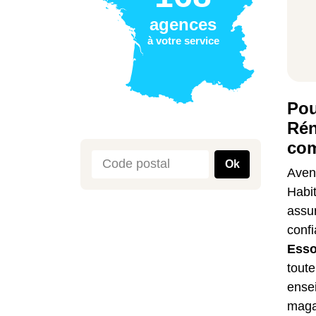
agences
à votre service
Pou
Rén
com
Ok
Aveni
Habi
assur
confi
Ess
toute
ensei
magaz