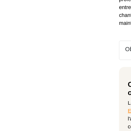
entr
chan
main
Ob
E
l
c