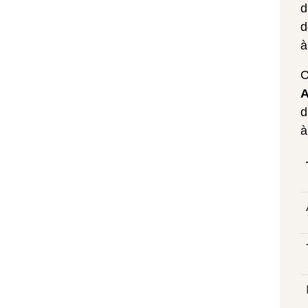
d
d
à
C
A
d
à