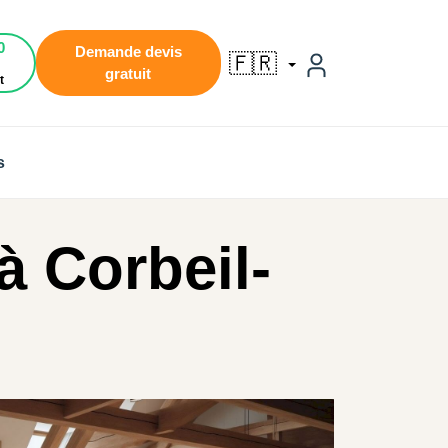
0
Demande devis
🇫🇷
gratuit
t
s
 Corbeil-