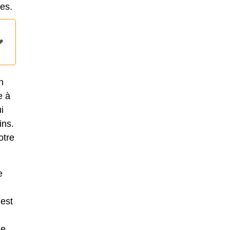
es.
n
e à
i
ins.
otre
e
 est
se