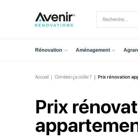
Rénovation
Aménagement
Agran
Accueil
Combien ça coûte ?
Prix rénovation a
Prix rénova
appartemen