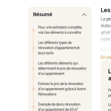
Les
Résumé
Le
pr
réali
Pour une estimation complète,
aména
voici les éléments à connaître
votre
Les différents types de
rénovation d'appartement et
Pour
leurs tarifs
réfec
En sa
de ch
Les différents éléments qui
déterminent le prix de rénovation
trava
L
d'un appartement
bain,
Estimez le prix de la rénovation
d'un appartement grâce à Avenir
P
Rénovations
p
Exemple de devis rénovation
L
d'un appartement de 45 m²
c