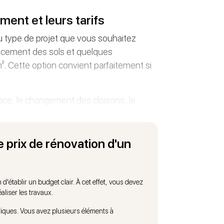
ment et leurs tarifs
 type de projet que vous souhaitez
placement des sols et quelques
 Cette option convient parfaitement si
space, le changement des cloisons, la
entre 800 et 1 500 euros par m². Ce type
 qualifiés pour garantir la qualité des
écifiques comme la cuisine ou la salle de
 prix de rénovation d'un
oritaires.
'établir un budget clair. À cet effet, vous devez
liser les travaux.
fiques. Vous avez plusieurs éléments à