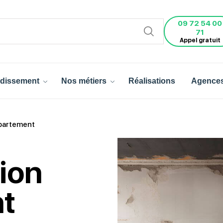
09 72 54 00
71
Appel gratuit
dissement
Nos métiers
Réalisations
Agence
ppartement
tion
t