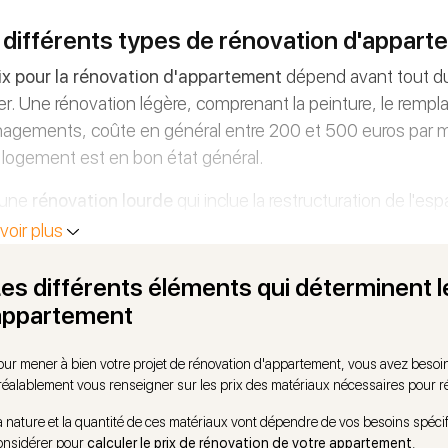
 différents types de rénovation d'apparte
ix pour la rénovation d'appartement
dépend avant tout du
ser. Une rénovation légère, comprenant la peinture, le rem
gements, coûte en général entre 200 et 500 euros par m².
 logement est en bon état général.
 une
rénovation lourde
qui inclue la restructuration de l'e
tion complète de l'électricité et de la plomberie, comptez 
voir plus
antier nécessite l'intervention de professionnels du bâtiment
ux. Une rénovation partielle, ciblant une ou deux pièces sp
es différents éléments qui déterminent le
 représente un budget intermédiaire adapté à vos besoins pri
appartement
our mener à bien votre projet de rénovation d'appartement, vous avez besoin d
réalablement vous renseigner sur les prix des matériaux nécessaires pour réa
a nature et la quantité de ces matériaux vont dépendre de vos besoins spéci
onsidérer pour
calculer le prix de rénovation de votre appartement
.