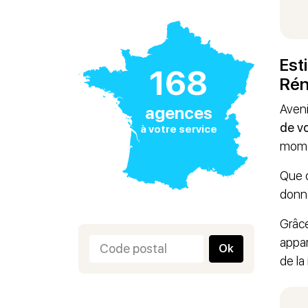
Est
168
Rén
Aveni
agences
de v
à votre service
momen
Que c
donno
Grâce
appar
Ok
de la