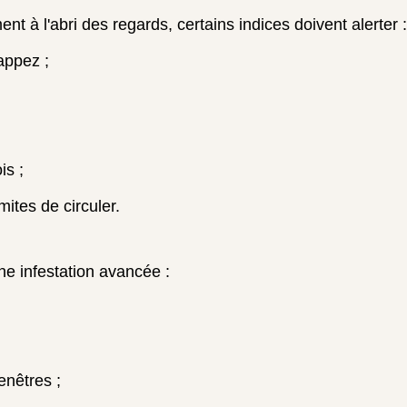
nt à l'abri des regards, certains indices doivent alerter :
appez ;
is ;
ites de circuler.
ne infestation avancée :
enêtres ;