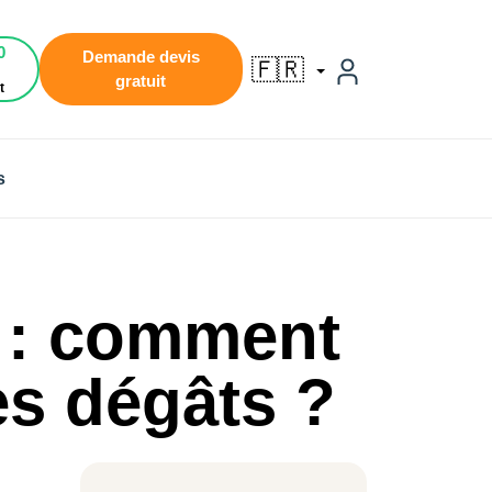
0
Demande devis
🇫🇷
gratuit
t
s
e : comment
les dégâts ?