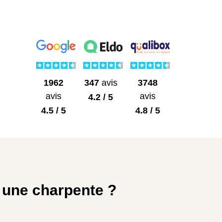
1962
3748
347
avis
avis
avis
4.2 / 5
4.5 / 5
4.8 / 5
 une charpente ?