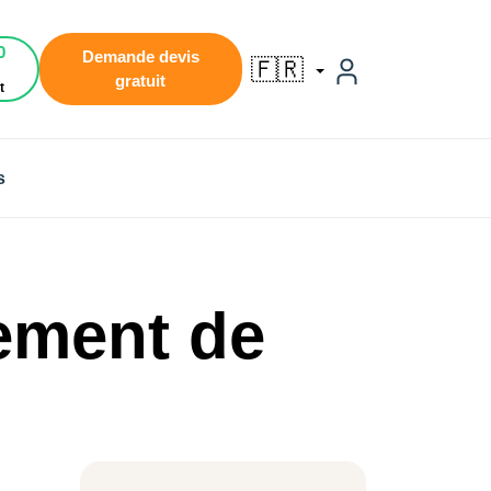
0
Demande devis
🇫🇷
gratuit
t
s
lement de