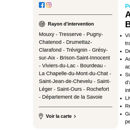
P
A
B
Rayon d'intervention
Mouxy - Tresserve - Pugny-
Vi
Chatenod - Drumettaz-
tr
Clarafond - Trévignin - Grésy-
De
sur-Aix - Brison-Saint-Innocent
A
- Viviers-du-Lac - Bourdeau -
ad
La Chapelle-du-Mont-du-Chat -
Su
Saint-Jean-de-Chevelu - Saint-
d
Léger - Saint-Ours - Rochefort
in
- Département de la Savoie
Li
Re
Ga
Voir la carte
p