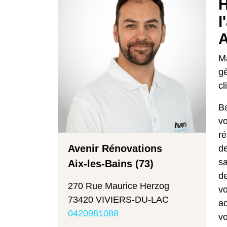
H
l
A
M
gè
cl
Ba
vo
ré
Avenir Rénovations
de
sa
Aix-les-Bains (73)
de
270 Rue Maurice Herzog
vo
73420 VIVIERS-DU-LAC
ac
0420981088
vo