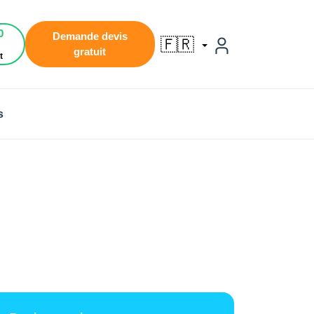
0
Demande devis
🇫🇷
gratuit
t
s