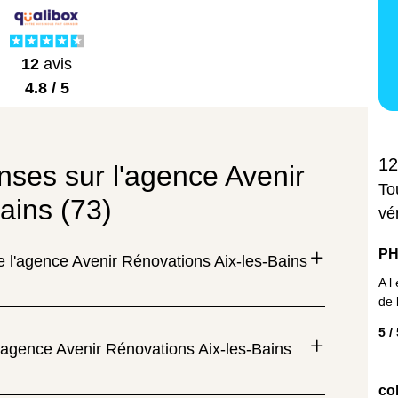
12
avis
4.8 / 5
12
nses sur l'agence Avenir
To
ains (73)
vé
PH
e l'agence Avenir Rénovations Aix-les-Bains
A l
de 
5 /
'agence Avenir Rénovations Aix-les-Bains
col