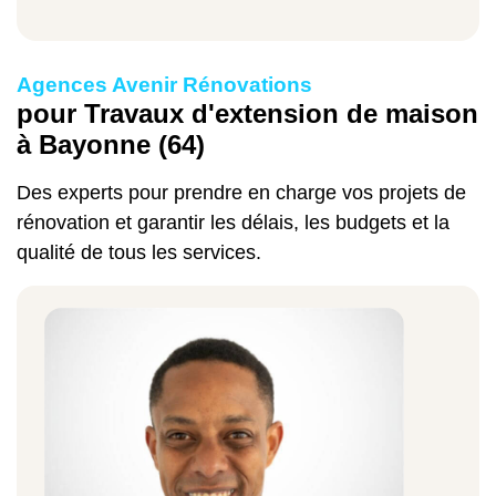
l'ampleur des travaux à réaliser,
Agences Avenir Rénovations
les finitions souhaitées,
pour Travaux d'extension de maison
les matériaux de construction à utiliser…
à Bayonne (64)
Pour vous aider à avoir une idée du budget
à prévoir pour votre projet, notre entreprise
Des experts pour prendre en charge vos projets de
de rénovation met à votre disposition un
rénovation et garantir les délais, les budgets et la
simulateur de prix des travaux accessible
qualité de tous les services.
gratuitement sur notre site internet. Il vous
permettra une estimation du budget
nécessaire pour la réalisation de votre
projet.
Exemples de prix pour des travaux
d'extension de maison à Bayonne :
Travaux d'extension de maison