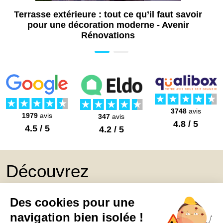
Terrasse extérieure : tout ce qu’il faut savoir
pour une décoration moderne - Avenir
Rénovations
3748
avis
1979
avis
347
avis
4.8 / 5
4.5 / 5
4.2 / 5
Découvrez
Mon Book Réno 2026,
un catalogue de