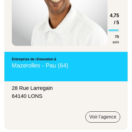
Coût moyen
4,75
/ 5
75
avis
Création d'une véranda en bois
Entreprise de rénovation à
1800 €/m²
Mazerolles - Pau (64)
28 Rue Larregain
Construction d'un muret en parpaing
64140 LONS
55 €/m²
Voir l'agence