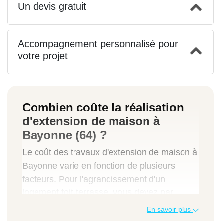
Un devis gratuit
Accompagnement personnalisé pour
votre projet
Combien coûte la réalisation
d'extension de maison à
Bayonne (64) ?
Le coût des travaux d'extension de maison à
Bayonne varie en fonction de plusieurs
facteurs. Pour l'agrandissement d'un
logement toit-terrasse, vous devez par
exemple prendre en compte pour connaître
En savoir plus
le budget :