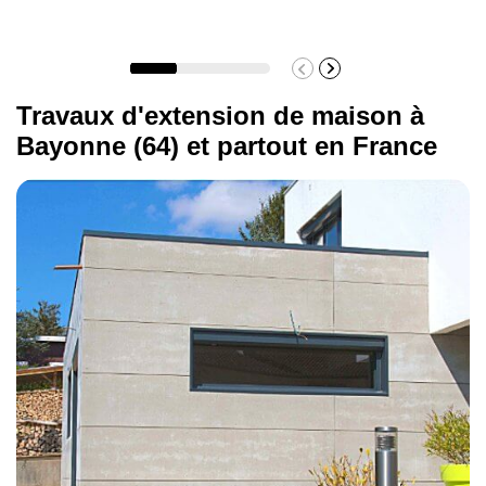
Construction d'une surélévation
1800 €/m²
Travaux d'extension de maison à
Bayonne (64) et partout en France
Vous pouvez toujours avoir une idée précise
du budget à prévoir pour votre projet avec le
devis personnalisé que nous vous
établissons. Chez Avenir Rénovations, nous
sommes votre partenaire de confiance pour
l'
.
extension de votre maison à Bayonne
Contactez-nous dès maintenant pour
bénéficier des nombreux avantages de nos
services de qualité.