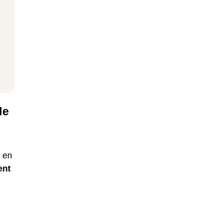
le
e en
ent