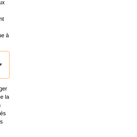
ux
nt
ue à
ger
e la
n
ués
us