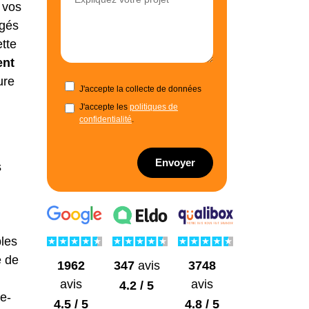
 vos
agés
ette
ent
ure
J'accepte la collecte de données
J'accepte les
politiques de
confidentialité
.
Envoyer
s
bles
e de
1962
3748
347
avis
avis
avis
4.2 / 5
e-
4.5 / 5
4.8 / 5