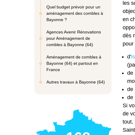
les s
Quel budget prévoir pour un
objec
aménagement des combles à
en ch
Bayonne ?
oppor
Agences Avenir Rénovations
dès 
pour Aménagement de
pour 
combles à Bayonne (64)
d'
i
Aménagement de combles à
Bayonne (64) et partout en
(pa
France
de 
mod
Autres travaux à Bayonne (64)
de 
de 
Si vo
de v
tout
Saint