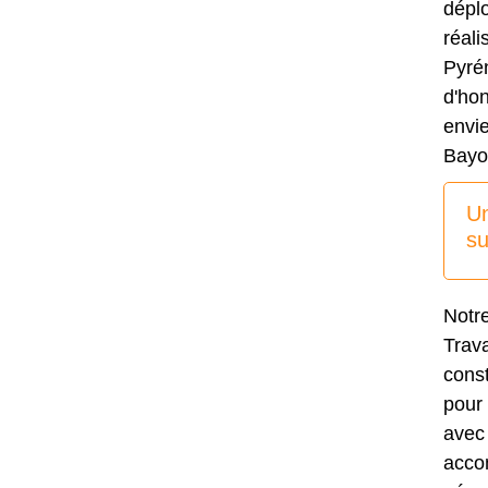
déplo
réali
Pyrén
d'hon
envie
Bayo
Un
su
Notr
Trava
const
pour
avec 
acco