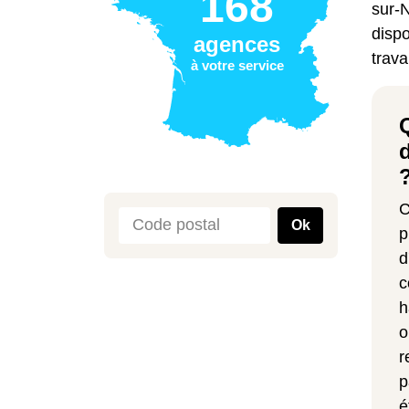
168
sur-N
dispo
agences
trav
à votre service
C
Ok
p
d
c
h
o
r
p
é