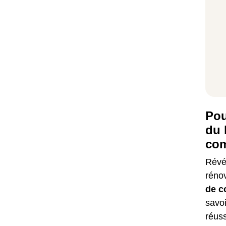
Pou
du 
com
Révél
réno
de c
savoi
réus