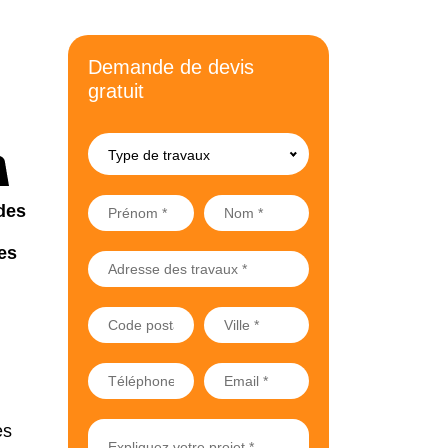
Demande de devis
gratuit
Type de travaux
des
es
es