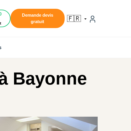
0
Demande devis
🇫🇷
gratuit
t
s
à Bayonne