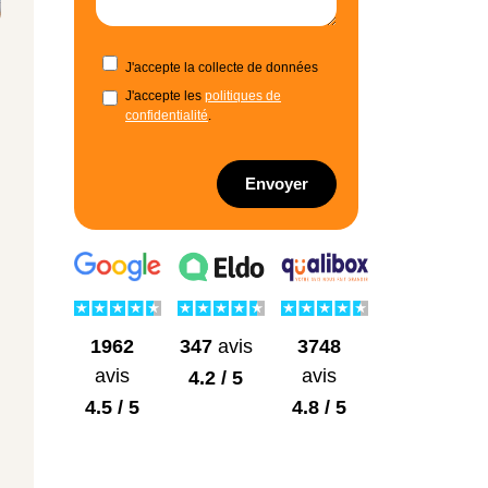
J'accepte la collecte de données
J'accepte les
politiques de
confidentialité
.
Envoyer
1962
3748
347
avis
avis
avis
4.2 / 5
4.5 / 5
4.8 / 5