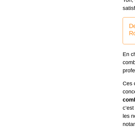
Yon, 
satis
De
R
En c
combl
profe
Ces c
conce
comb
c’est
les 
nota