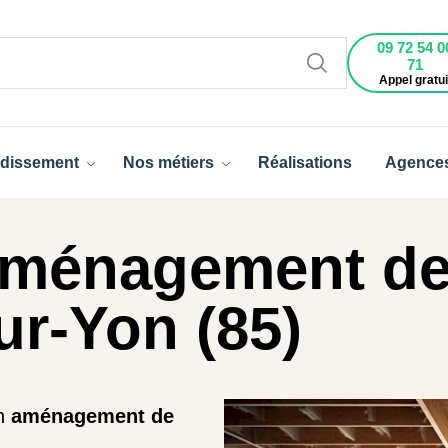
09 72 54 0
71
Appel gratui
dissement
Nos métiers
Réalisations
Agence
aménagement de
r-Yon (85)
un
aménagement de