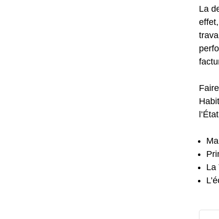
La de
effe
trava
perfo
factu
Faire
Habit
l’État
Ma
Pr
La 
L’é