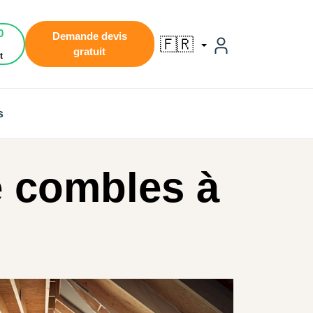
0
Demande devis
🇫🇷
gratuit
t
s
 combles à