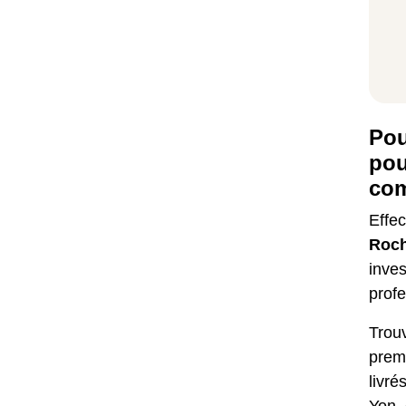
Pou
pou
com
Effe
Roch
inves
profe
Trou
premi
livré