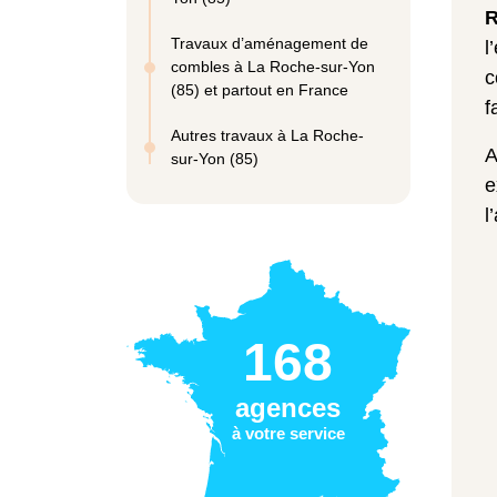
R
Travaux d’aménagement de
l
combles à La Roche-sur-Yon
c
(85) et partout en France
f
Autres travaux à La Roche-
A
sur-Yon (85)
e
l
168
agences
à votre service