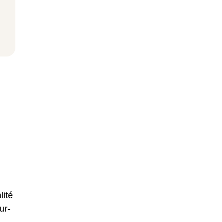
lité
ur-