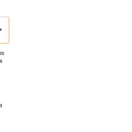
os
s
t