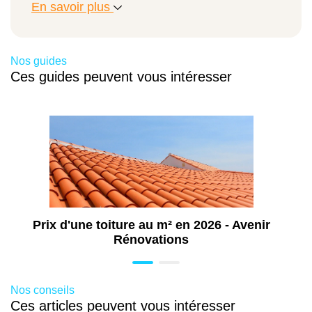
Rennes (35)
En savoir plus
Travaux d’électricité à Rennes (35)
Travaux de plomberie à Rennes (35)
Nos guides
Travaux de menuiserie à Rennes (35)
Ces guides peuvent vous intéresser
Rénovation énergétique à Rennes (35)
Rénovation de toiture à Rennes (35)
Aménagement extérieur à Rennes (35)
Ravalement de façade à Rennes (35)
Construction et aménagement de terrasse
à Rennes (35)
Travaux d’isolation à Rennes (35)
Prix d'une toiture au m² en 2026 - Avenir
Rénovations
Nos conseils
Ces articles peuvent vous intéresser