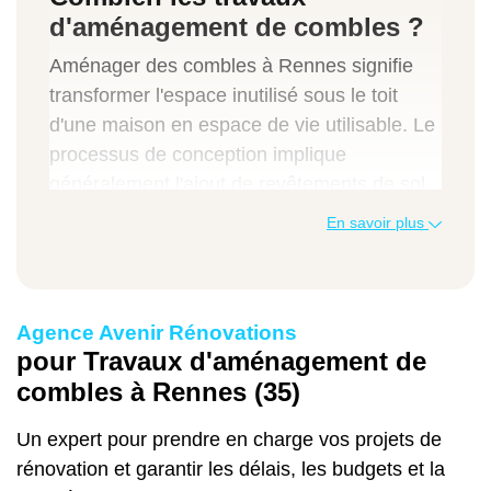
d'aménagement de combles ?
Aménager des combles à Rennes signifie
transformer l'espace inutilisé sous le toit
d'une maison en espace de vie utilisable. Le
processus de conception implique
généralement l'ajout de revêtements de sol
robustes et de soutien, de câblage
En savoir plus
électrique, de conduits, d'une nouvelle
charpente murale, de cloisons sèches et
éventuellement même de plomberie si
Agence Avenir Rénovations
l'espace de la salle de bain est ajouté. Pour
pour Travaux d'aménagement de
les propriétaires qui envisagent de rénover
combles à Rennes (35)
leur grenier, il est important de connaître les
différentes variables et leur incidence sur le
Un expert pour prendre en charge vos projets de
coût final.
rénovation et garantir les délais, les budgets et la