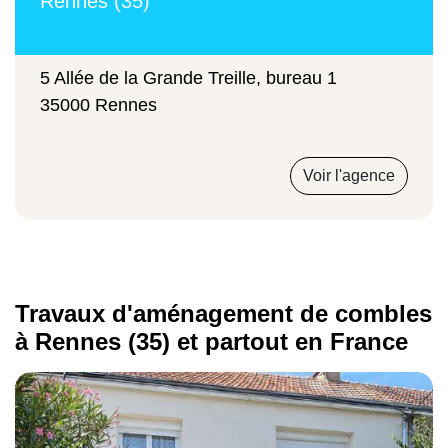
Rennes (35)
Type de travaux
Budget constaté
5 Allée de la Grande Treille, bureau 1
35000 Rennes
Aménagement de combles simple
Voir l'agence
De 350 à 600 € / m²
Aménagement de combles total
Travaux d'aménagement de combles
à Rennes (35) et partout en France
De 400 à 800 € / m²
Aménagement de combles intégral