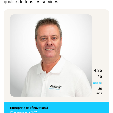
Le prix d’un aménagement de combles est
qualité de tous les services.
de 600€/m² en moyenne, avec une
fourchette comprise entre 350€ et 1 200€/m²
main-d’œuvre incluse.
Budget à prévoir en fonction du type de
travaux
Il y a plusieurs facteurs à prendre en compte
lors du calcul du coût de transformation de
combles. La taille, la surface au sol, l’objectif
final ou encore le type de combles sont
4,85
quelques-uns des composants les plus
/ 5
influents à prendre en compte.
26
avis
Entreprise de rénovation à