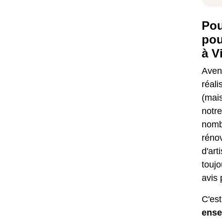
Pou
pou
à V
Aveni
réali
(mai
notr
nombr
réno
d'ar
toujo
avis 
C'est
ense