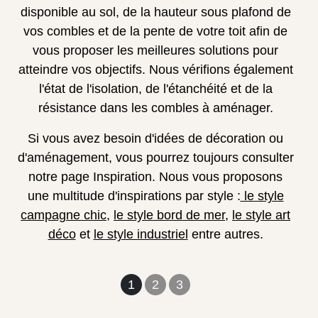
disponible au sol, de la hauteur sous plafond de
vos combles et de la pente de votre toit afin de
vous proposer les meilleures solutions pour
atteindre vos objectifs. Nous vérifions également
l'état de l'isolation, de l'étanchéité et de la
résistance dans les combles à aménager.
Si vous avez besoin d'idées de décoration ou
d'aménagement, vous pourrez toujours consulter
notre page Inspiration. Nous vous proposons
une multitude d'inspirations par style :
le style
campagne chic
,
le style bord de mer
,
le style art
déco
et
le style industriel
entre autres.
1
2
3