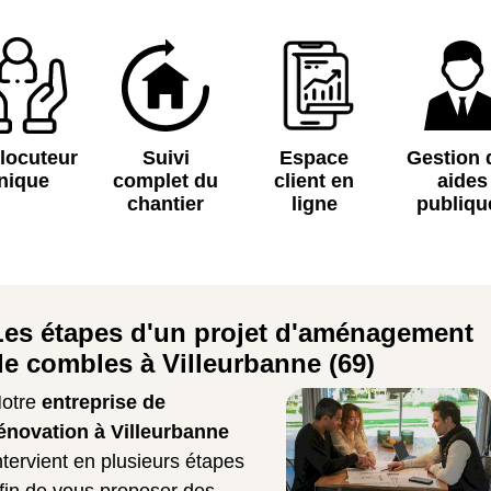
rlocuteur
Suivi
Espace
Gestion 
nique
complet du
client en
aides
chantier
ligne
publiqu
Les étapes d'un projet d'aménagement
de combles à Villeurbanne (69)
otre
entreprise de
énovation à Villeurbanne
ntervient en plusieurs étapes