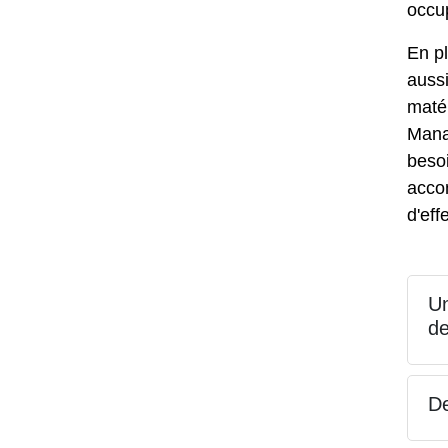
occup
En p
auss
maté
Mana
besoi
acco
d'ef
Un
de
De