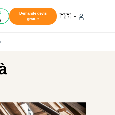
0
Demande devis
🇫🇷
gratuit
t
s
à