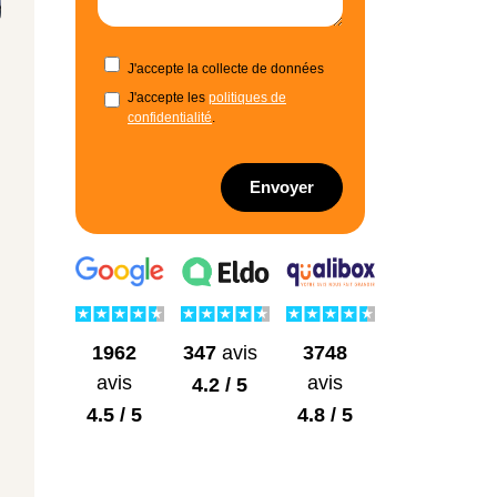
J'accepte la collecte de données
J'accepte les
politiques de
confidentialité
.
Envoyer
1962
3748
347
avis
avis
avis
4.2 / 5
4.5 / 5
4.8 / 5