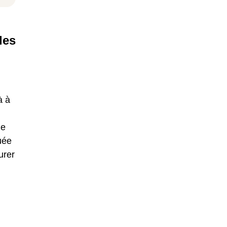
les
à à
de
uée
urer