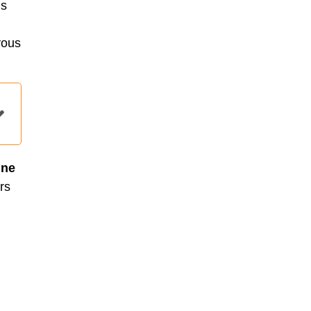
us
vous
nne
rs