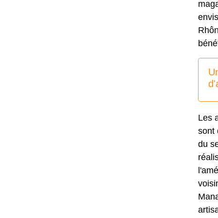
magaz
envi
Rhône
bénéf
Un
d
Les 
sont 
du s
réali
l'am
voisi
Mana
artis