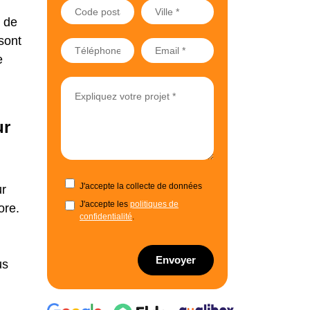
e de
sont
e
ur
J'accepte la collecte de données
ur
J'accepte les
politiques de
ore.
confidentialité
.
Envoyer
us