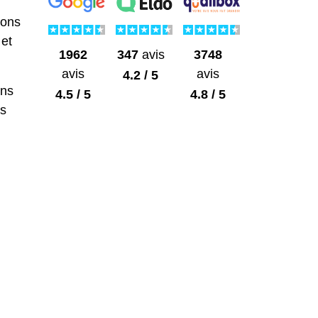
rons
 et
1962
3748
347
avis
avis
avis
4.2 / 5
ons
4.5 / 5
4.8 / 5
es