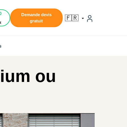
0
Demande devis
🇫🇷
gratuit
t
s
nium ou