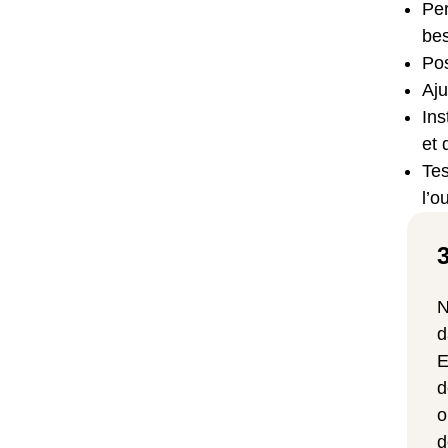
Per
be
Pos
Aj
Ins
et 
Tes
l’o
N
d
E
d
o
d