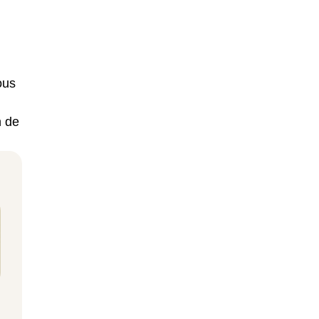
ous
n de