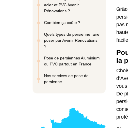
acier et PVC Avenir
Grâc
Rénovations ?
pers
Combien ça coûte ?
pas 
haute
Quels types de persienne faire
facil
poser par Avenir Rénovations
?
Pou
Pose de persiennes Aluminium
la 
ou PVC partout en France
Chois
Nos services de pose de
d’Ave
persienne
vous 
De pl
persi
cons
proté