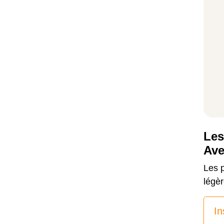
Les
Ave
Les 
légè
In