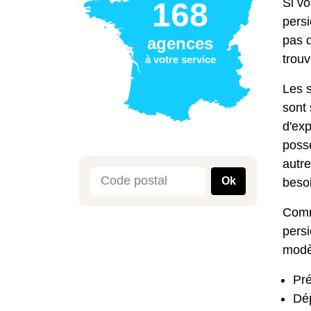
Si vo
168
pers
pas 
agences
trouv
à votre service
Les s
sont
d'ex
possé
autre
Ok
beso
Comme
pers
modèl
Pré
Dép