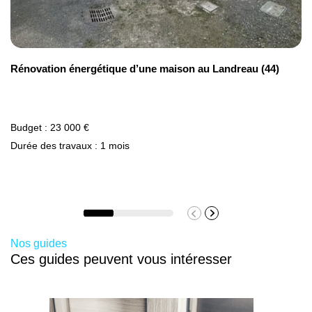
performante. Les qualités d’écoute et d’analyse de
nos professionnels réputés nous permettent de vous
conseiller et de construire avec vous la toiture de
Isolation toiture par l’extérieur avec
Rénovation énergétique d’une maison au Landreau (44)
vos rêves, tout en optimisant votre budget.
panneaux sandwich (fourniture et pose)
Budget : 23 000 €
100 € / m2
Durée des travaux : 1 mois
Nos guides
Ces guides peuvent vous intéresser