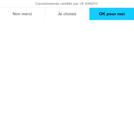
Nos conseils
À propos d'Avenir Rénovations
Informations complémentaires
Nos professionnels
🇫🇷
France