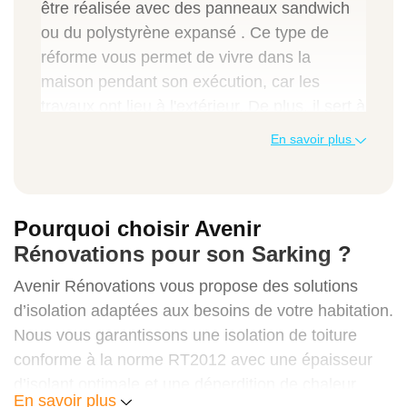
être réalisée avec des panneaux sandwich
ou du polystyrène expansé . Ce type de
réforme vous permet de vivre dans la
maison pendant son exécution, car les
travaux ont lieu à l'extérieur. De plus, il sert à
améliorer l'état et l'étanchéité du toit. Isoler
En savoir plus
une toiture de 100 m² avec des panneaux
sandwich coûte environ 4 200 €, et peut
atteindre 10 000 € voire plus.
Pourquoi choisir Avenir
Rénovations pour son Sarking ?
Budget à prévoir en fonction du type de
travaux
Avenir Rénovations vous propose des solutions
Le prix moyen de l'isolation d'un toit en tuiles
d’isolation adaptées aux besoins de votre habitation.
de 100 m² , en enlevant la tuile et en la
Nous vous garantissons une isolation de toiture
remettant plus tard, coûte environ 5 200 €.
conforme à la norme RT2012 avec une épaisseur
S'il s'agit d'un toit plat praticable , le prix de
d’isolant optimale et une déperdition de chaleur
En savoir plus
son isolation avec du polyuréthane