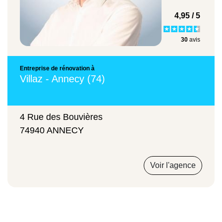
toiture présente des résultats incroyables
4,95 / 5
pour un coût relativement abordable.
30
avis
Pour les travaux, nous mettons à votre
disposition une équipe de professionnels
spécialisés dans plusieurs corps de métier.
Entreprise de rénovation à
Villaz - Annecy (74)
Faites confiance à notre entreprise pour la
rénovation
énergétique à Annecy et en
Haute-Savoie (74)
. Nous sommes les mieux
4 Rue des Bouvières
placés pour rendre votre habitat plus
74940 ANNECY
confortable que jamais.
Voir l'agence