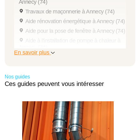
Annecy (74)
Travaux de maçonnerie à Annecy (74)
Aide rénovation énergétique à Annecy (74)
Aide pour la pose de fenêtre à Annecy (74)
Aide à l'installation de pompe à chaleur à
Annecy (74)
En savoir plus
Diagnostic énergétique à Annecy (74)
Aide isolation de combles à Annecy (74)
Aide isolation extérieure à Annecy (74)
Nos guides
Ces guides peuvent vous intéresser
Aide pour l'installation de poêle à bois à
Annecy (74)
Travaux de rénovation de cuisine à Annecy
(74)
Travaux d'aménagement de dressing à
Annecy (74)
Rénovation de maison à Annecy (74)