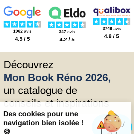
3748
avis
1962
avis
347
avis
4.8 / 5
4.5 / 5
4.2 / 5
Découvrez
Mon Book Réno 2026,
un catalogue de
conseils et inspirations