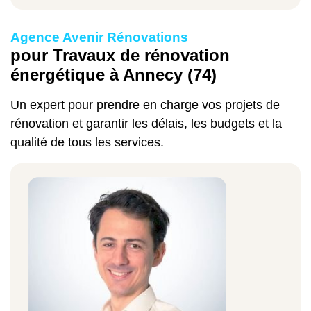
de votre capacité financière. Ils utilisent
différentes techniques pour réaliser des
Agence Avenir Rénovations
travaux de rénovation énergétique en
pour Travaux de rénovation
Haute-Savoie
. L'isolation de combles est
énergétique à Annecy (74)
l'une des méthodes les plus préconisées par
Un expert pour prendre en charge vos projets de
nos professionnels, en raison de son
rénovation et garantir les délais, les budgets et la
efficacité. Elle vous permet en effet de
qualité de tous les services.
réduire votre consommation d'énergie de
près de 40 %.
L'isolation par les murs est aussi l'une des
techniques préférées de nos artisans. Elle
offre la possibilité de supprimer une source
importante de déperdition de chaleur tout en
améliorant le confort thermique à l'intérieur
de votre salle de bains ou cuisine. Un peu
plus complexe, l'isolation thermique par la