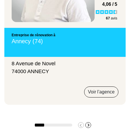
4,06 / 5
et autres pièces de l’appartement, notre
équipe vous fera parvenir un devis gratuit et
67
avis
sur mesure. Nous restons également à votre
disposition pour toutes autres demandes de
Entreprise de rénovation à
rénovation, d’aménagement ou
Annecy (74)
d’agrandissement de maison.
8 Avenue de Novel
74000 ANNECY
Type de travaux
Estimation de prix
Voir l'agence
Rénovation simple
De 300 à 500 € / m²