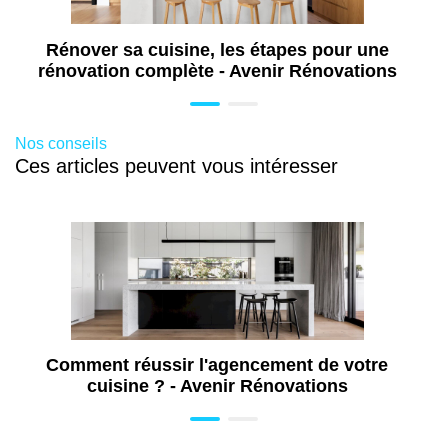
Rénovation de maison à Annecy (74)
Rénovation d’appartement à Annecy (69)
Rénover sa cuisine, les étapes pour une
rénovation complète - Avenir Rénovations
Rénovation de salle de bains à Annecy
(69)
Extension de maison à Annecy (74)
Nos conseils
Travaux de rénovation à Annecy (74)
Ces articles peuvent vous intéresser
Rénovation toiture à Annecy (74)
Comment réussir l'agencement de votre
cuisine ? - Avenir Rénovations