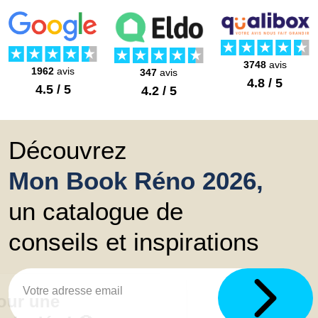
3748
avis
1962
avis
347
avis
4.8 / 5
4.5 / 5
4.2 / 5
Découvrez
Mon Book Réno 2026,
un catalogue de
conseils et inspirations