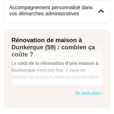
Accompagnement personnalisé dans
vos démarches administratives
Rénovation de maison à
Dunkerque (59) : combien ça
coûte ?
Le
coût de la rénovation d'une maison à
Dunkerque
n'est pas fixe. Il varie en
fonction de plusieurs facteurs comme l'état
de la construction ou sa taille. Vous
trouverez dans le tableau suivant quelques
En savoir plus
estimations de prix en fonction du type de
travaux.
Type de travaux