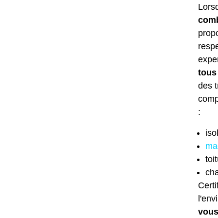
Lors
comb
propo
respe
exper
tous
des 
comp
:
iso
ma
toi
cha
Cert
l'env
vous