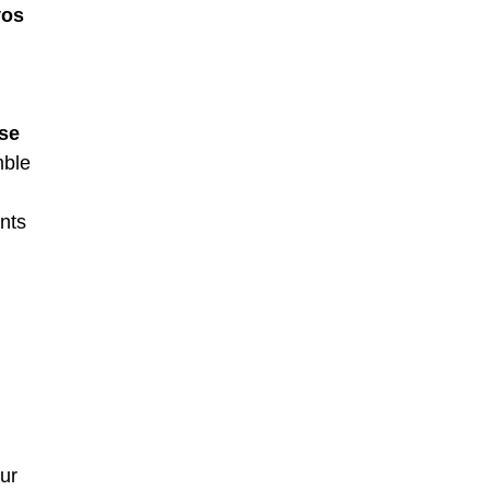
vos
ise
mble
nts
ur