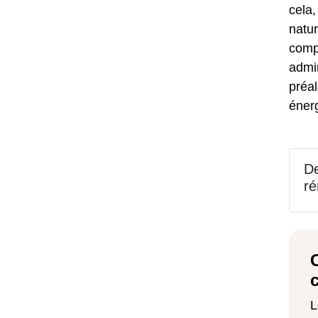
cela,
natur
comp
admin
préal
éner
De
ré