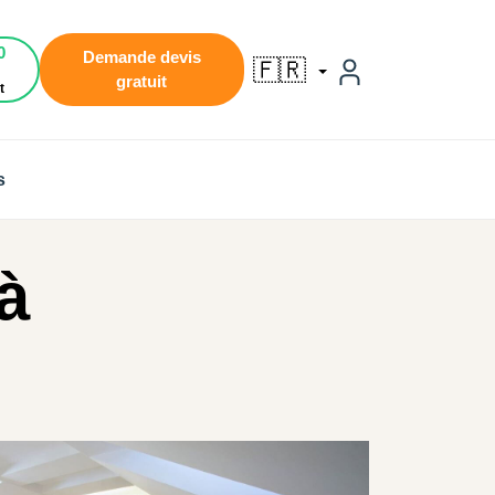
0
Demande devis
🇫🇷
gratuit
t
s
à