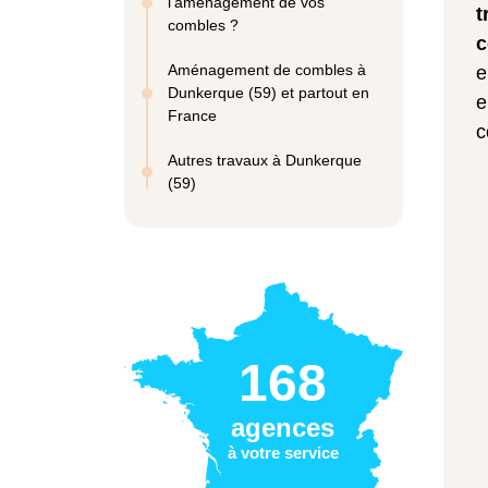
l'aménagement de vos
t
combles ?
c
Aménagement de combles à
e
Dunkerque (59) et partout en
e
France
c
Autres travaux à Dunkerque
(59)
168
agences
à votre service