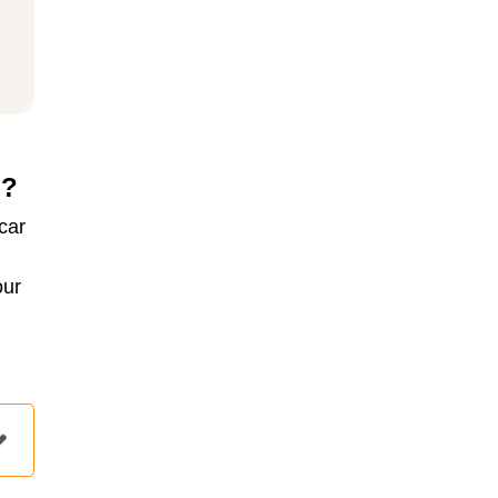
 ?
car
our