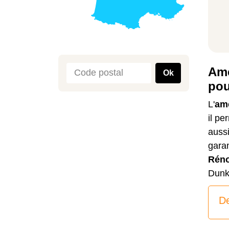
Amé
Ok
pou
L'
am
il pe
aussi
garan
Réno
Dunk
De