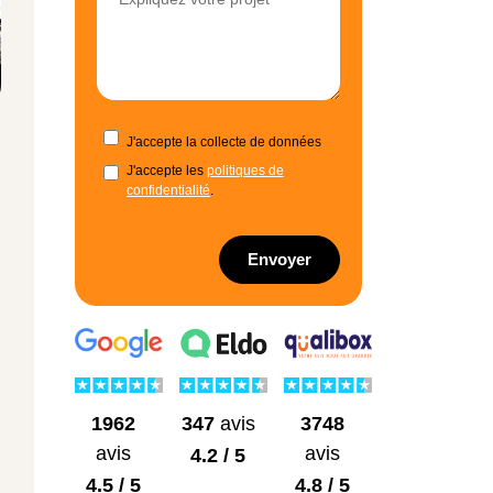
J'accepte la collecte de données
J'accepte les
politiques de
confidentialité
.
Envoyer
1962
3748
347
avis
avis
avis
4.2 / 5
4.5 / 5
4.8 / 5