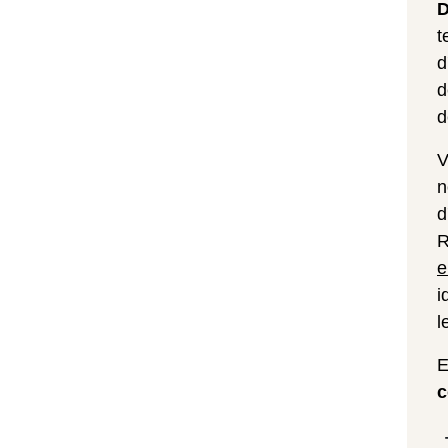
D
t
d
d
d
V
n
d
R
e
i
l
E
c