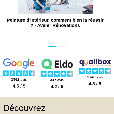
Travaux de dallage extérieur à Limoges
(87)
Traitement de l'humidité à Limoges (87)
Peinture d'intérieur, comment bien la réussir
? - Avenir Rénovations
3748
avis
1962
avis
347
avis
4.8 / 5
4.5 / 5
4.2 / 5
Découvrez