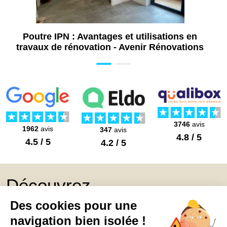
Poutre IPN : Avantages et utilisations en
travaux de rénovation - Avenir Rénovations
3746
avis
1962
avis
347
avis
4.8 / 5
4.5 / 5
4.2 / 5
Découvrez
Mon Book Réno 2026,