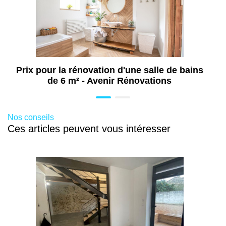
Travaux de maçonnerie à Limoges (87)
Travaux de rénovation intérieure à
Limoges (87)
Travaux d'isolation à Limoges (87)
Ravalement de façade à Limoges (87)
Prix pour la rénovation d'une salle de bains
Rénovation toiture à Limoges (87)
de 6 m² - Avenir Rénovations
Travaux de rénovation énergétique à
Limoges (87)
Nos conseils
Aménagement extérieur à Limoges (87)
Ces articles peuvent vous intéresser
Construction de terrasse à Limoges (87)
Travaux de pose de menuiseries à
Limoges (87)
Travaux de peinture à Limoges (87)
Travaux de dallage extérieur à Limoges
(87)
Traitement de l'humidité à Limoges (87)