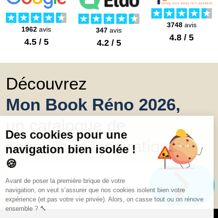
3748
avis
1962
avis
347
avis
4.8 / 5
4.5 / 5
4.2 / 5
Découvrez
Mon Book Réno 2026,
un catalogue de
conseils et inspirations