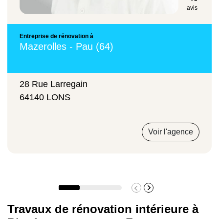
avis
Rafraichissement intérieur
Entreprise de rénovation à
Mazerolles - Pau (64)
585 €/m²
28 Rue Larregain
64140 LONS
Rénovation de salle de bains
1250 €/m²
Voir l'agence
Rénovation de cuisine
1550 €/m²
Travaux de rénovation intérieure à