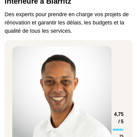
intérieure à Biarritz
aussi un
simulateur de coût en ligne
. En
Des experts pour prendre en charge vos projets de
renseignant plusieurs informations, vous
rénovation et garantir les délais, les budgets et la
aurez un
budget pour rénover la chambre
, le
qualité de tous les services.
salon et les autres pièces de la maison ou
de l'appartement. N'hésitez donc pas à
solliciter notre entreprise pour réaliser vos
travaux de rénovation intérieure à Biarritz et
dans les Pyrénées-Atlantiques (64).
Idée de prix pour certains travaux de
rénovation intérieure à Biarritz :
Exemples de travaux
4,75
Prix moyen
/ 5
75