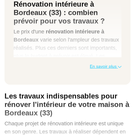
Rénovation intérieure à
Bordeaux (33) : combien
prévoir pour vos travaux ?
Le prix d'une
rénovation intérieure à
Bordeaux
varie selon l'ampleur des travaux
réalisés. Plus ces derniers sont importants,
plus le budget à prévoir est élevé. Les
entreprises de rénovation facturent en
En savoir plus
moyenne 700 euros par mètre carré pour
une réfection intérieure classique (travaux
de second œuvre) d'un bien immobilier à
Les travaux indispensables pour
Bordeaux. Pour connaître le montant réel à
rénover l'intérieur de votre maison à
prévoir, n'hésitez pas à demander un devis.
Bordeaux (33)
Chaque projet de rénovation intérieure est unique
en son genre. Les travaux à réaliser dépendent en