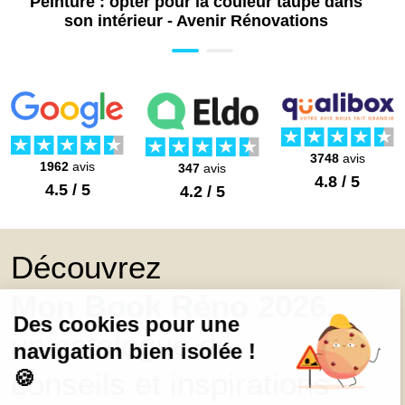
Peinture : opter pour la couleur taupe dans
son intérieur - Avenir Rénovations
3748
avis
1962
avis
347
avis
4.8 / 5
4.5 / 5
4.2 / 5
Découvrez
Mon Book Réno 2026,
un catalogue de
conseils et inspirations