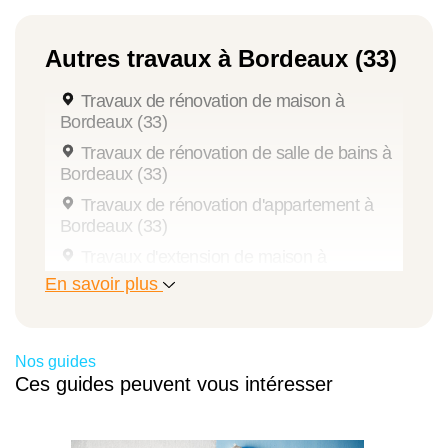
Autres travaux à Bordeaux (33)
Travaux de rénovation de maison à
Bordeaux (33)
Travaux de rénovation de salle de bains à
Bordeaux (33)
Travaux de rénovation d'appartement à
Bordeaux (33)
Travaux d'extension de maison à
Bordeaux (33)
En savoir plus
Aménagement de combles à Bordeaux
(33)
Pose de menuiserie à Bordeaux (33)
Nos guides
Ces guides peuvent vous intéresser
Travaux de maçonnerie à Bordeaux (33)
Travaux de plomberie à Bordeaux (33)