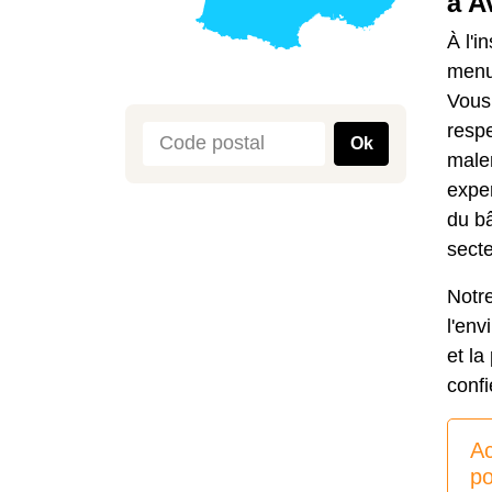
à A
À l'i
menui
Vous
respe
Ok
male
expe
du bâ
secte
Notr
l'env
et l
confi
Ac
po