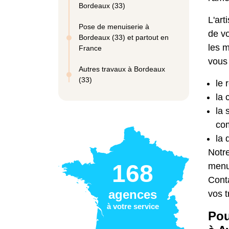
Bordeaux (33)
L'art
Pose de menuiserie à
de vo
Bordeaux (33) et partout en
les 
France
vous 
Autres travaux à Bordeaux
(33)
le 
la 
la 
co
la 
Notr
168
menui
Conta
agences
vos 
à votre service
Pou