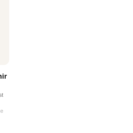
ir
st
le