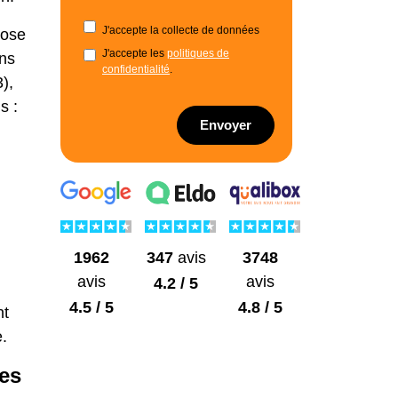
J'accepte la collecte de données
pose
J'accepte les
politiques de
ans
confidentialité
.
),
s :
Envoyer
1962
3748
347
avis
avis
avis
4.2 / 5
4.5 / 5
4.8 / 5
nt
.
ies