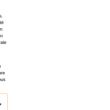
s.
té
on
on
rale
e
ure
ous