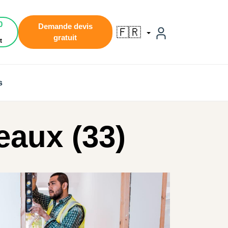
0
Demande devis
🇫🇷
gratuit
t
s
eaux (33)