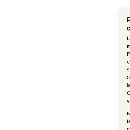
L
m
P
e
s
0
l
C
v
N
t
c