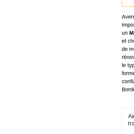
Aven
impor
un
M
et ch
de me
rénov
le ty
formé
conf
Borde
Ai
tr