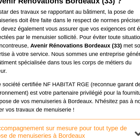
venir Rénovations Bordeaux (33) ?
nstar des travaux se rapportant au bâtiment, la pose de
series doit être faite dans le respect de normes précise
 devez également vous assurer que vos exigences ont é
ctées par le menuisier sollicité. Pour éviter toute situati
ncontreuse,
Avenir Rénovations Bordeaux (33)
met s
rtise à votre service. Nous sommes une entreprise géné
timent spécialisée dans tous les corps de métiers du
ur.
e société certifiée NF HABITAT RGE (reconnue garant d
ironnement) est votre partenaire privilégié pour la fournit
a pose de vos menuiseries à Bordeaux. N'hésitez pas à n
er vos travaux de menuiserie !
compagnement sur mesure pour tout type de
se de menuiseries à Bordeaux