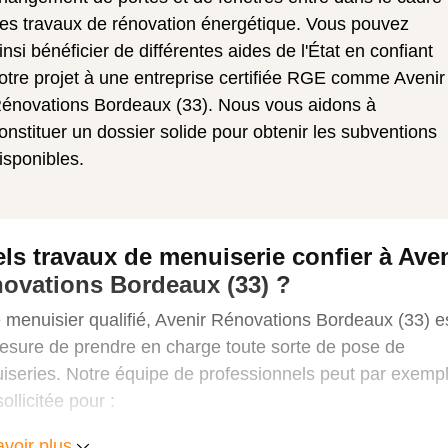
es travaux de rénovation énergétique. Vous pouvez
insi bénéficier de différentes aides de l'État en confiant
otre projet à une entreprise certifiée RGE comme Avenir
énovations Bordeaux (33). Nous vous aidons à
onstituer un dossier solide pour obtenir les subventions
isponibles.
ls travaux de menuiserie confier à Aven
ovations Bordeaux (33) ?
 menuisier qualifié, Avenir Rénovations Bordeaux (33) e
esure de prendre en charge toute sorte de pose de
iseries. Notre équipe de professionnels peut par exemp
sollicitée pour :
pose de fenêtres PVC
, bois ou alu à Bordeaux,
avoir plus