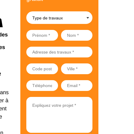
Type de travaux
des
es
e
dans
er à
ent
e
n.