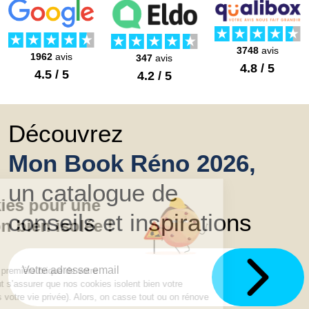
3748
avis
1962
avis
347
avis
4.8 / 5
4.5 / 5
4.2 / 5
Découvrez
Mon Book Réno 2026,
un catalogue de
conseils et inspirations