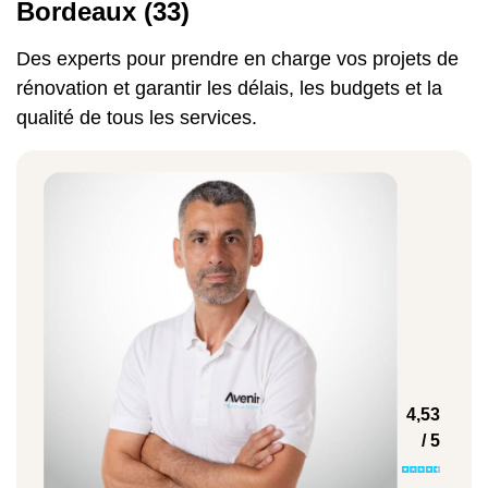
25 € à 50 €
Bordeaux (33)
Des experts pour prendre en charge vos projets de
rénovation et garantir les délais, les budgets et la
Peinture extérieure (façade)
qualité de tous les services.
30 € à 60 €
Pour obtenir une estimation précise adaptée
à votre projet, contactez-nous dès
aujourd'hui ou utilisez nos outils en ligne
comme le
simulateur prix travaux peinture
intérieure
.
4,53
/ 5