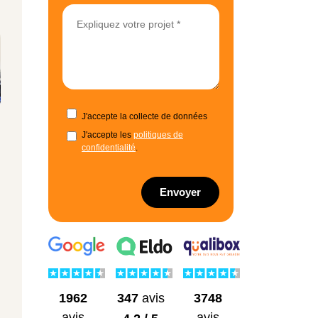
J'accepte la collecte de données
J'accepte les
politiques de
confidentialité
.
Envoyer
1962
3748
347
avis
avis
avis