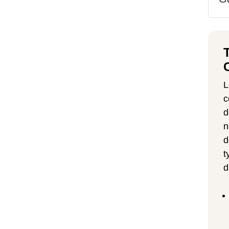
L
c
d
n
d
t
d