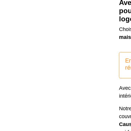
Ave
pou
log
Chois
mais
En
ré
Avec
intér
Notre
couv
Cau