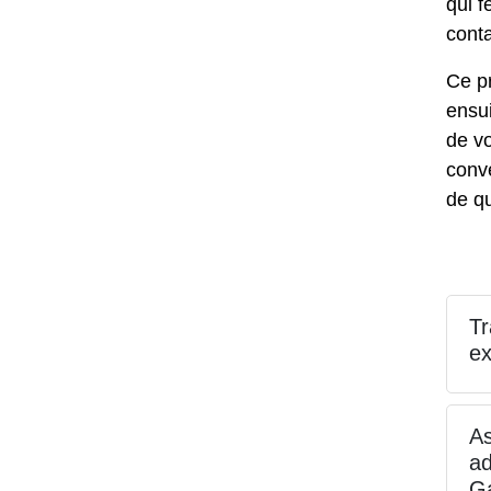
qui f
conta
Ce pr
ensui
de vo
conve
de qu
Tr
ex
As
ad
G