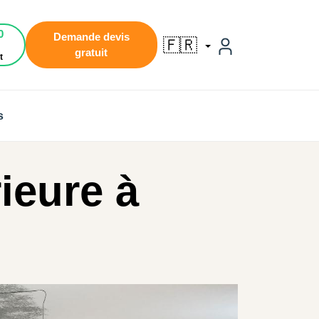
0
Demande devis
🇫🇷
gratuit
t
s
ieure à