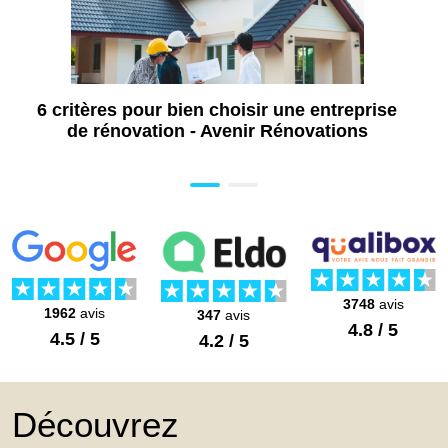
De 150 à 400 €
6 critères pour bien choisir une entreprise
de rénovation - Avenir Rénovations
3748
avis
1962
avis
347
avis
4.8 / 5
4.5 / 5
4.2 / 5
Découvrez