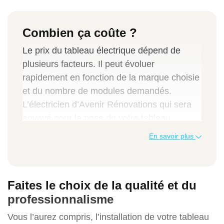
Combien ça coûte ?
Le prix du tableau électrique dépend de
plusieurs facteurs. Il peut évoluer
rapidement en fonction de la marque choisie
et du nombre de modules demandés.
L’électricien d’Avenir Rénovations qui sera
envoyé pour la pose de votre tableau
électrique vous fournira des produits de
En savoir plus
qualité au meilleur rapport qualité/prix.
Vous souhaitez connaître le montant à
prévoir pour une rénovation d’installation
Faites le choix de la qualité et du
électrique ? Que ce soit pour une rénovation
professionnalisme
complète ou pour la pose d’un tableau
Vous l’aurez compris, l’installation de votre tableau
électrique, faites confiance à Avenir