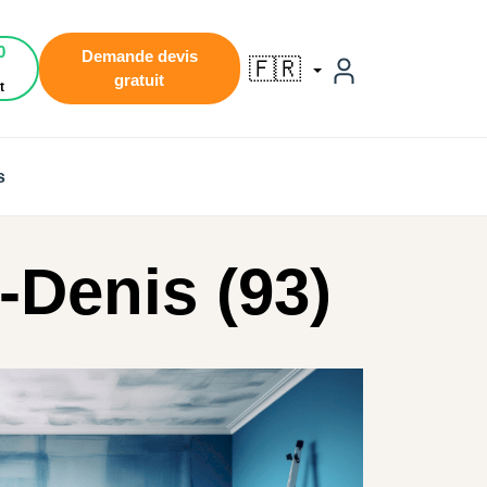
0
Demande devis
🇫🇷
gratuit
t
s
-Denis (93)