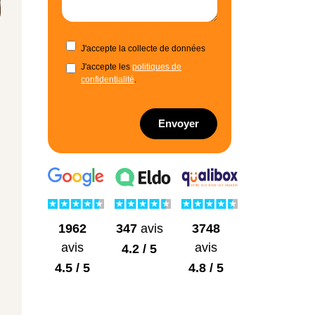
J'accepte la collecte de données
J'accepte les
politiques de
confidentialité
.
Envoyer
1962
3748
347
avis
avis
avis
4.2 / 5
4.5 / 5
4.8 / 5