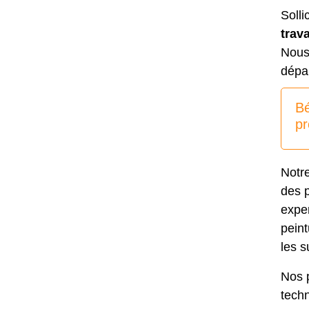
Solli
trav
Nous 
dépa
Bé
pr
Notr
des p
exper
peint
les s
Nos
techn