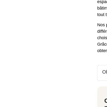
espac
bâtim
tout 
Nos p
diffé
chois
Grâc
obten
Ob