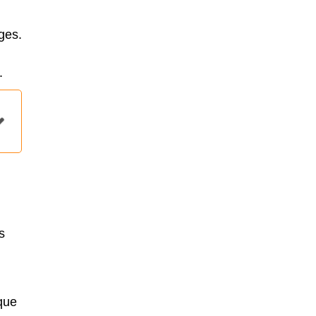
ges.
.
s
que