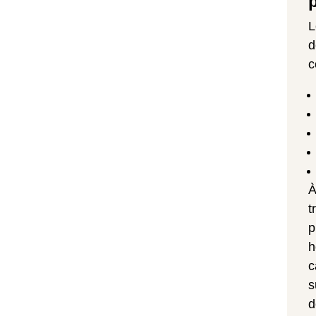
d
c
À
t
p
h
c
s
d