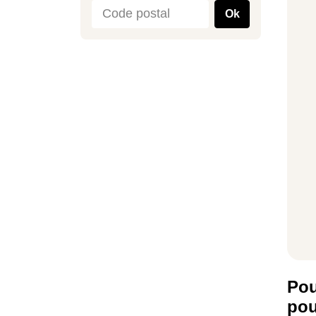
Ok
Pou
pou