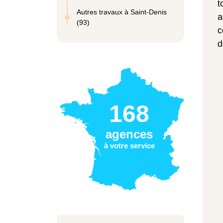
t
Autres travaux à Saint-Denis
a
(93)
c
d
168
agences
à votre service