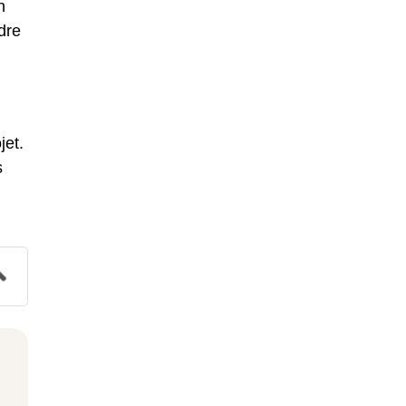
n
dre
jet.
s