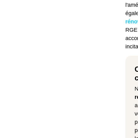
l'am
égale
réno
RGE 
acco
incit
N
r
a
v
p
p