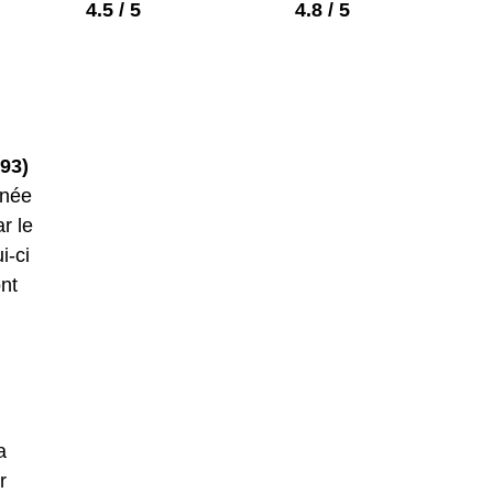
4.5 / 5
4.8 / 5
93)
nnée
r le
i-ci
nt
a
r