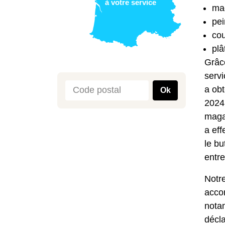
à votre service
ma
pei
cou
plâ
Grâce
servi
a obt
Ok
2024 
magaz
a ef
le bu
entre
Notr
acco
notam
décla