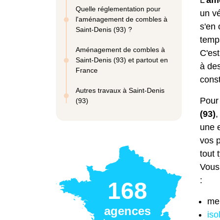
L'
am
Quelle réglementation pour
un vé
l'aménagement de combles à
s'en
Saint-Denis (93) ?
temps
Aménagement de combles à
C'est
Saint-Denis (93) et partout en
à des
France
const
Autres travaux à Saint-Denis
Pour 
(93)
(93)
,
une e
vos p
tout 
Vous 
:
168
men
agences
iso