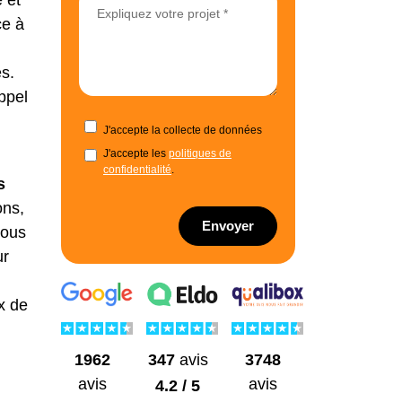
 et
ce à
es.
appel
J'accepte la collecte de données
J'accepte les
politiques de
confidentialité
.
s
ons,
Envoyer
tous
ur
x de
1962
3748
347
avis
avis
avis
4.2 / 5