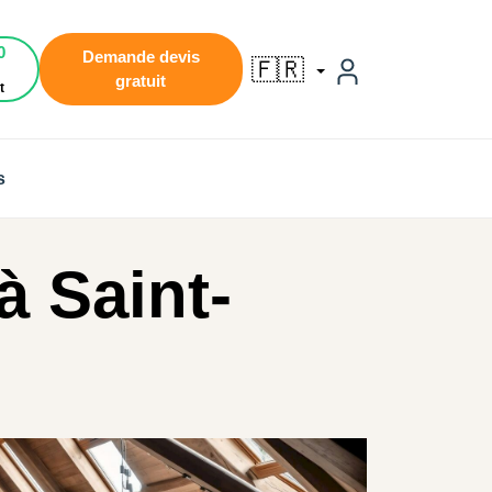
0
Demande devis
🇫🇷
gratuit
t
s
 Saint-