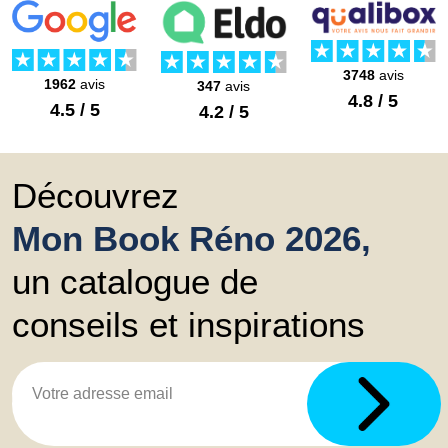
3748
avis
1962
avis
347
avis
4.8 / 5
4.5 / 5
4.2 / 5
Découvrez
Mon Book Réno 2026,
un catalogue de
conseils et inspirations