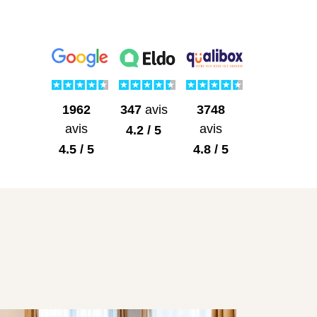
1962
3748
347
avis
avis
avis
4.2 / 5
4.5 / 5
4.8 / 5