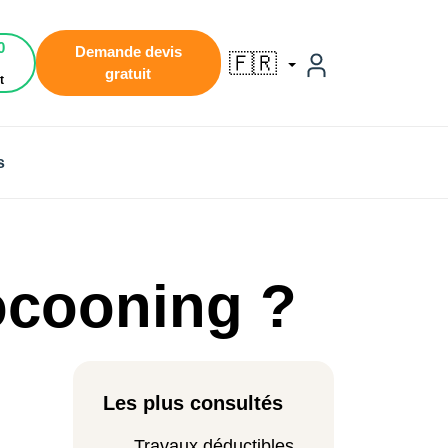
0
Demande devis
🇫🇷
gratuit
t
s
ocooning ?
Les plus consultés
Travaux déductibles