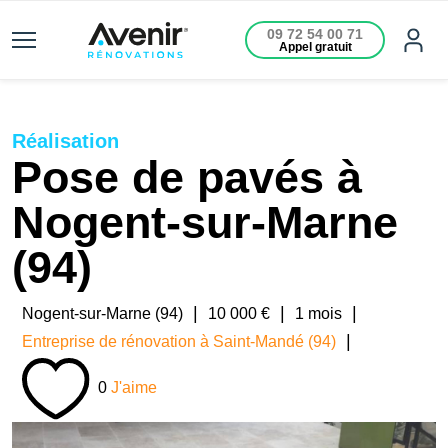
09 72 54 00 71
Appel gratuit
Réalisation
Pose de pavés à
Nogent-sur-Marne
(94)
|
|
|
Nogent-sur-Marne (94)
10 000 €
1 mois
|
Entreprise de rénovation à Saint-Mandé (94)
0
J'aime