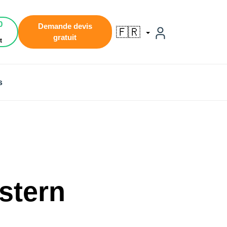
0
Demande devis
🇫🇷
gratuit
t
s
stern