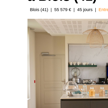
Blois (41)
|
55 579 €
|
45 jours
|
Entr