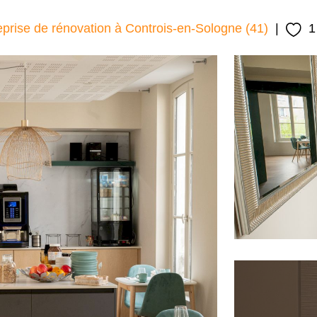
eprise de rénovation à Controis-en-Sologne (41)
|
1