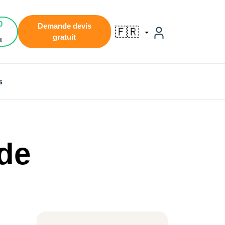
0
Demande devis
🇫🇷
gratuit
t
s
 de