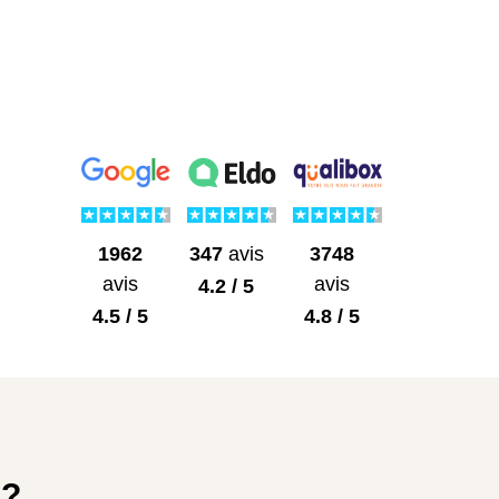
1962
3748
347
avis
avis
avis
4.2 / 5
4.5 / 5
4.8 / 5
 ?