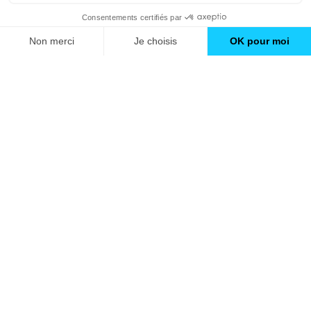
GO
Boutique en ligne
Pourquoi Avenir Rénovations
Chiffrer votre projet
Nos conseils
À propos d'Avenir Rénovations
Informations complémentaires
Nos professionnels