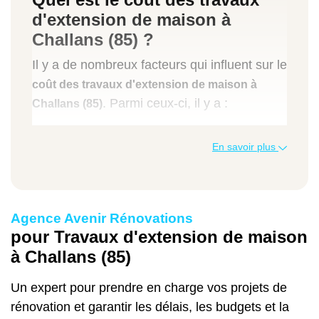
d'extension de maison à
Challans (85) ?
Il y a de nombreux facteurs qui influent sur le
coût des travaux d'extension de maison à
. Parmi ceux-ci, il y a :
Challans (85)
la difficulté des travaux d'extension de
En savoir plus
maison,
les finitions,
le type d'extension (toit plat, surélévation
de maison, véranda…),
Agence Avenir Rénovations
les matériaux utilisés (bois, acier, verre,
pour Travaux d'extension de maison
parpaing…),
à Challans (85)
La situation de la maison, la dimension, le
Un expert pour prendre en charge vos projets de
type d'architecture ou la nature du terrain
rénovation et garantir les délais, les budgets et la
sont également des paramètres qui ont un