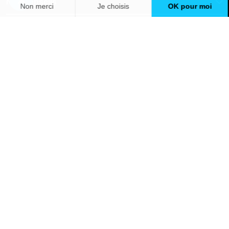
Nos conseils
À propos d'Avenir Rénovations
Informations complémentaires
Nos professionnels
🇫🇷
France