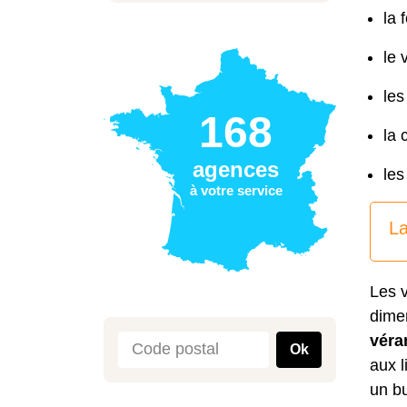
la 
le 
le
168
la 
agences
les
à votre service
La
Les v
dimen
véra
Ok
aux 
un b