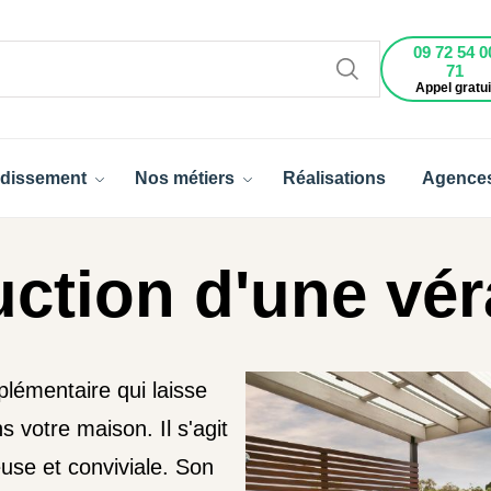
09 72 54 0
71
Appel gratui
dissement
Nos métiers
Réalisations
Agence
uction d'une vé
lémentaire qui laisse
s votre maison. Il s'agit
euse et conviviale. Son