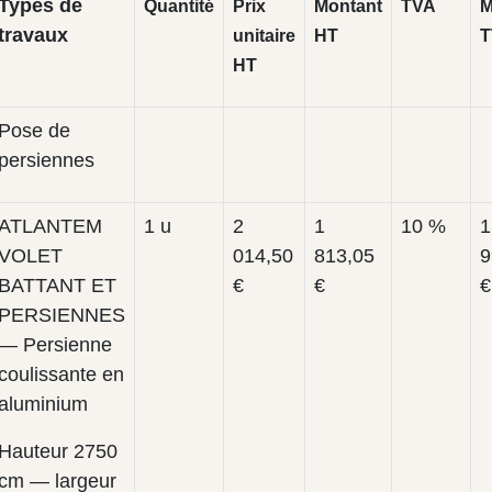
Types de
Quantité
Prix
Montant
TVA
M
travaux
unitaire
HT
T
HT
Pose de
persiennes
ATLANTEM
1 u
2
1
10 %
1
VOLET
014,50
813,05
9
BATTANT ET
€
€
€
PERSIENNES
— Persienne
coulissante en
aluminium
Hauteur 2750
cm — largeur