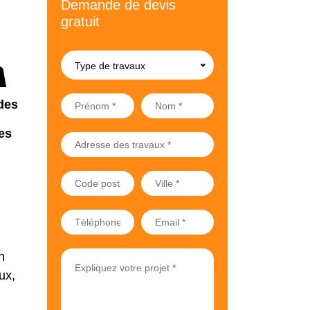
Demande de devis
gratuit
Type de travaux
des
es
n
ux,