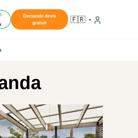
0
Demande devis
🇫🇷
gratuit
t
s
randa