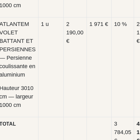
1000 cm
ATLANTEM
1 u
2
1 971 €
10 %
2
VOLET
190,00
1
BATTANT ET
€
€
PERSIENNES
— Persienne
coulissante en
aluminium
Hauteur 3010
cm — largeur
1000 cm
3
4
TOTAL
784,05
1