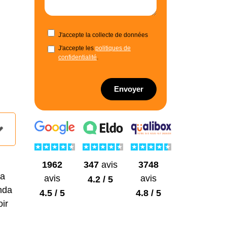
J'accepte la collecte de données
J'accepte les
politiques de
confidentialité
.
Envoyer
1962
3748
347
avis
la
avis
avis
4.2 / 5
nda
4.5 / 5
4.8 / 5
ir