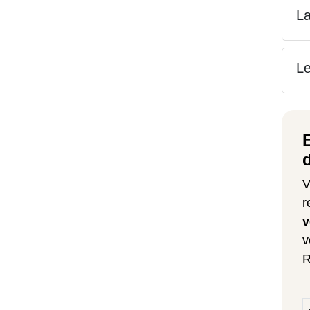
La
Le
V
r
v
v
R