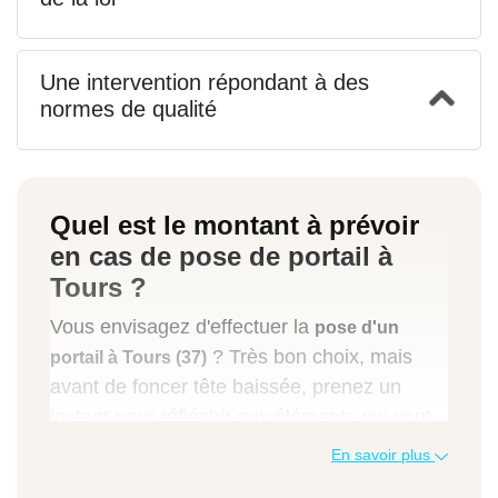
Une intervention répondant à des
normes de qualité
Quel est le montant à prévoir
en cas de pose de portail à
Tours ?
Vous envisagez d'effectuer la
pose d'un
? Très bon choix, mais
portail à Tours (37)
avant de foncer tête baissée, prenez un
instant pour réfléchir aux éléments qui vont
influencer votre budget. Le type de matériau
En savoir plus
et le système d'ouverture sont les deux gros