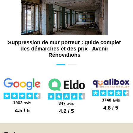
Aide pour isolation de combles à Tours
(37)
Aide installation pompe à chaleur à Tours
(37)
Travaux de rénovation énergétique à Tours
Suppression de mur porteur : guide complet
(37)
des démarches et des prix - Avenir
Aide rénovation énergétique à Tours (37)
Rénovations
Diagnostic énergétique à Tours (37)
Travaux de pose de menuiseries à Tours
(37)
Pose de store banne à Tours (37)
3748
avis
1962
avis
347
avis
4.8 / 5
4.5 / 5
4.2 / 5