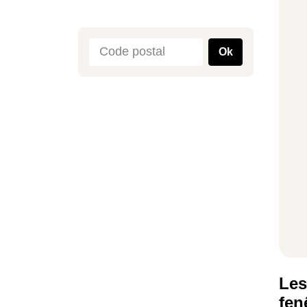
Ok
Les
fen