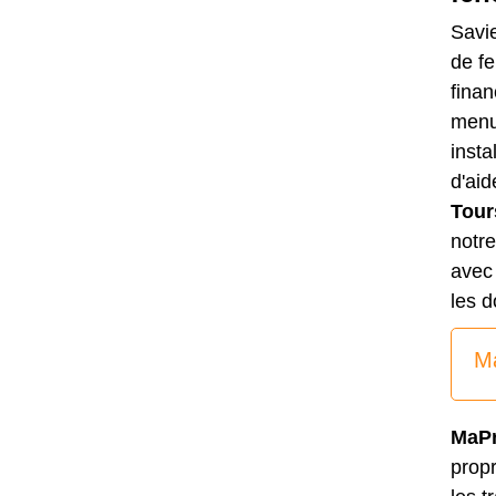
Savi
de fe
fina
menui
insta
d'aid
Tour
notr
avec
les d
M
MaP
propr