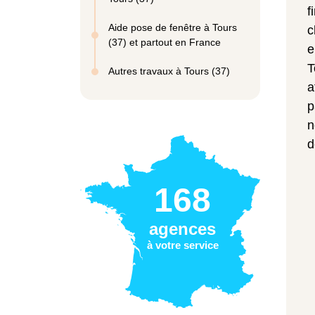
f
Aide pose de fenêtre à Tours
c
(37) et partout en France
e
T
Autres travaux à Tours (37)
a
p
n
d
168
agences
à votre service