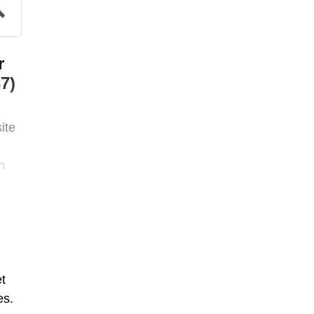
r
7)
ite
n
ager
t
es.
on