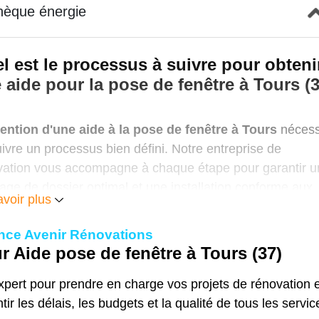
hèque énergie
l est le processus à suivre pour obteni
 aide pour la pose de fenêtre à Tours (3
ention d'une aide à la pose de fenêtre à Tours
nécess
ivre un processus bien défini. Notre entreprise de
vation vous accompagne à chaque étape pour garantir u
ge de dossier optimal et une installation conforme aux
avoir plus
nces des dispositifs d'aides.
ce Avenir Rénovations
uation et définition du projet
r Aide pose de fenêtre à Tours (37)
 définissons tout d'abord précisément vos
besoins en
ère de pose de fenêtres à Tours
. Pour cela, notre Man
pert pour prendre en charge vos projets de rénovation e
ux se déplace à votre domicile pour effectuer une étude
tir les délais, les budgets et la qualité de tous les servic
fondie de votre logement. Il évalue son niveau d'isolati