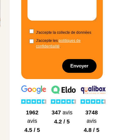
J'accepte la collecte de données
J'accepte les
politiques de
confidentialité
.
Envoyer
1962
3748
347
avis
avis
avis
4.2 / 5
4.5 / 5
4.8 / 5