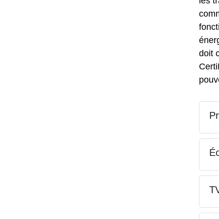
les t
comm
fonct
éner
doit 
Cert
pouv
P
Éc
TV