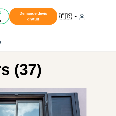
0
Demande devis
🇫🇷
gratuit
t
s
s (37)