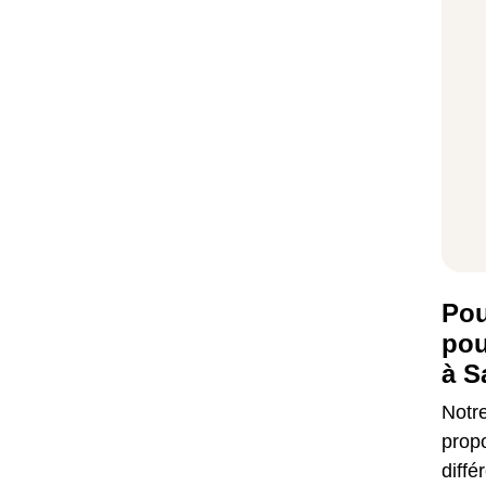
Pou
pou
à S
Notr
prop
diffé