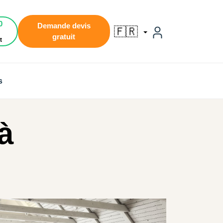
0
Demande devis
🇫🇷
gratuit
t
s
à