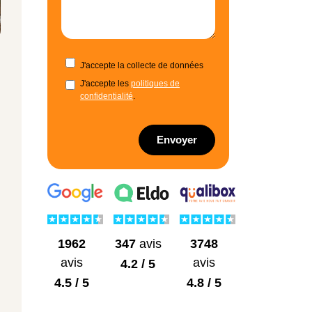
J'accepte la collecte de données
J'accepte les
politiques de
confidentialité
.
Envoyer
1962
3748
347
avis
avis
avis
4.2 / 5
4.5 / 5
4.8 / 5