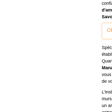
confi
d'am
Savo
Ob
Spéci
établ
Quan
Mana
vous 
de v
L'ins
murs
un a