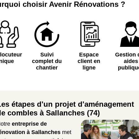
rquoi choisir Avenir Rénovations ?
rlocuteur
Suivi
Espace
Gestion 
nique
complet du
client en
aides
chantier
ligne
publiqu
Les étapes d'un projet d'aménagement
de combles à Sallanches (74)
otre
entreprise de
énovation à Sallanches
met