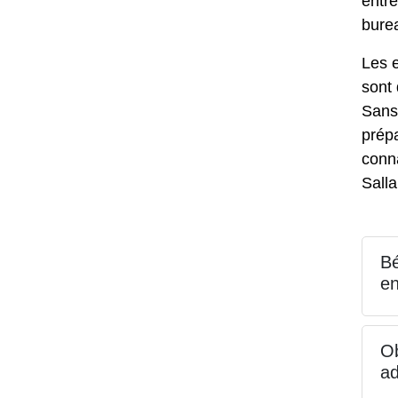
entre
bure
Les e
sont 
Sans
prép
conna
Sall
Bé
en
Ob
ad