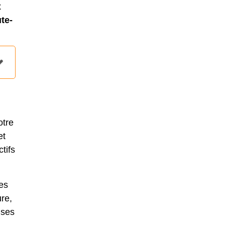
x
te-
otre
et
tifs
des
ure,
uses