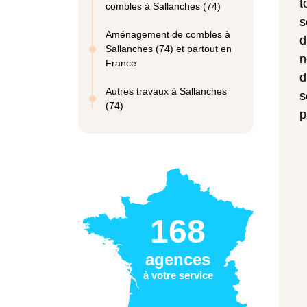
t
combles à Sallanches (74)
s
Aménagement de combles à
d
Sallanches (74) et partout en
n
France
d
Autres travaux à Sallanches
s
(74)
p
168
agences
à votre service