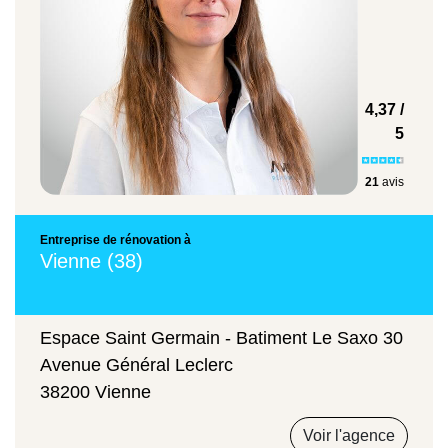
cuisine
Prix moyen au mètre carré
4,37 /
5
21
avis
Changement de plan de travail en bois
stratifié
Entreprise de rénovation à
Vienne (38)
90 €/m²
Espace Saint Germain - Batiment Le Saxo 30
Avenue Général Leclerc
38200 Vienne
Peinture sur parement lisse
Voir l'agence