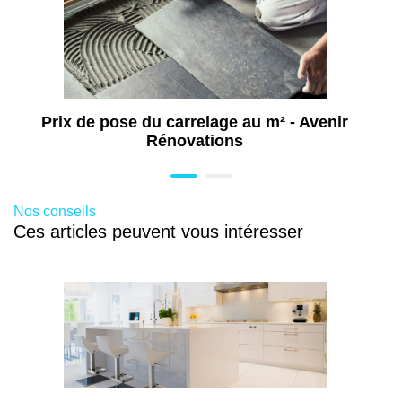
Travaux de rénovation de cuisine à Vienne
(38)
Travaux d'isolation à Vienne (38)
Travaux de rénovation intérieure à Vienne
(38)
Prix de pose du carrelage au m² - Avenir
Isolation mur intérieur à Pau Nord (64)
Rénovations
Travaux d'aménagement de salle de bains
PMR à Vienne (38)
Aménagement salle de bains senior à
Nos conseils
Vienne (38)
Ces articles peuvent vous intéresser
Installation douche sécurisée pour senior
et PMR à Vienne (38)
Rénovation toiture à Vienne (38)
Travaux d'aménagement dressing à
Vienne (38)