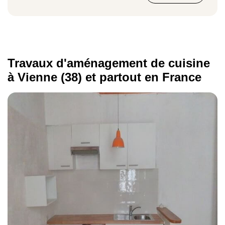
37 €/m²
Travaux d'aménagement de cuisine
à Vienne (38) et partout en France
Pose d'un carrelage mural
88,75 €/m²