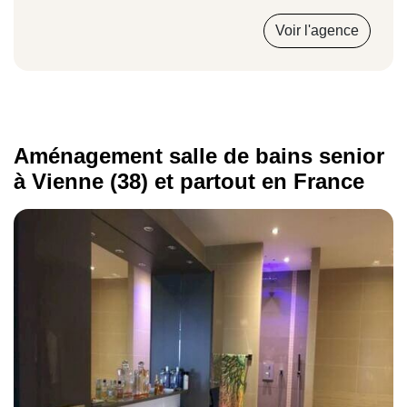
Voir l'agence
Installation d'une barre d'appui
143 €
Aménagement salle de bains senior
à Vienne (38) et partout en France
Rénovation du carrelage
70 €/m²
En parcourant
le catalogue de notre boutique
, vous aurez accès à l'ensemble de
en ligne