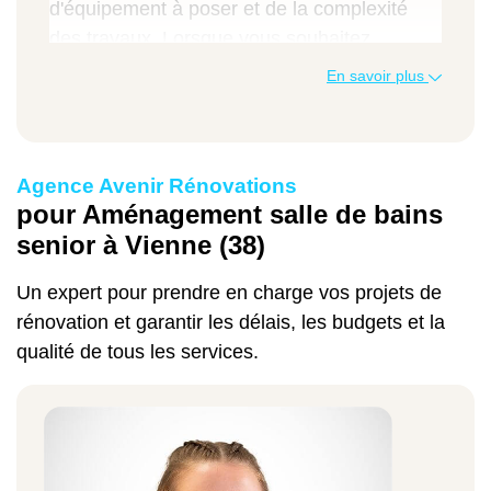
d'équipement à poser et de la complexité
des travaux. Lorsque vous souhaitez
connaître le
prix pour l'aménagement d'une
En savoir plus
salle de bains senior
à Vienne en région
Auvergne-Rhône-Alpes, contactez notre
Manager Travaux. Vous pouvez aussi vous
Agence Avenir Rénovations
servir de notre
.
simulateur de prix en ligne
pour Aménagement salle de bains
Vous pouvez toutefois découvrir les coûts
senior à Vienne (38)
moyens de certaines prestations en
Un expert pour prendre en charge vos projets de
consultant le tableau que voici.
rénovation et garantir les délais, les budgets et la
Type de travaux
qualité de tous les services.
Tarifs moyens