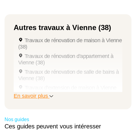
Autres travaux à Vienne (38)
Travaux de rénovation de maison à Vienne
(38)
Travaux de rénovation d'appartement à
Vienne (38)
Travaux de rénovation de salle de bains à
Vienne (38)
Travaux d'extension de maison à Vienne
(38)
En savoir plus
Aménagement des combles à Vienne (38)
Travaux de maçonnerie à Vienne (38)
Nos guides
Travaux de plomberie à Vienne (38)
Ces guides peuvent vous intéresser
Travaux de peinture à Vienne (38)