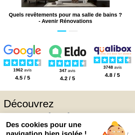
Quels revêtements pour ma salle de bains ?
- Avenir Rénovations
3748
avis
1962
avis
347
avis
4.8 / 5
4.5 / 5
4.2 / 5
Découvrez
Mon Book Réno 2026,
un catalogue de