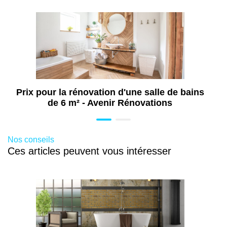
Travaux de menuiserie à Vienne (38)
Travaux de rénovation de cuisine à Vienne
(38)
Travaux d'isolation à Vienne (38)
Travaux de rénovation intérieure à Vienne
(38)
Prix pour la rénovation d'une salle de bains
Isolation mur intérieur à Pau Nord (64)
de 6 m² - Avenir Rénovations
Travaux d'aménagement de salle de bains
PMR à Vienne (38)
Installation douche sécurisée pour senior
Nos conseils
et PMR à Vienne (38)
Ces articles peuvent vous intéresser
Rénovation toiture à Vienne (38)
Travaux d'aménagement dressing à
Vienne (38)
Travaux d'aménagement de cuisine à
Vienne (38)