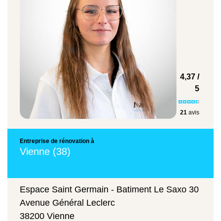
Installation d'une douche pour les seniors
600 €
4,37 /
5
Pose d'une baignoire dotée d'une porte
21
avis
4500 €
Entreprise de rénovation à
Vienne (38)
Remplacement d'une baignoire classique
par une douche
Espace Saint Germain - Batiment Le Saxo 30
Avenue Général Leclerc
1250 €
38200 Vienne