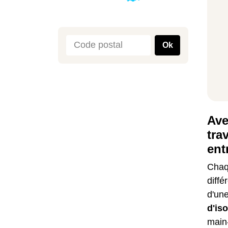
Ok
Ave
tra
ent
Chaqu
diffé
d'un
d'is
main-