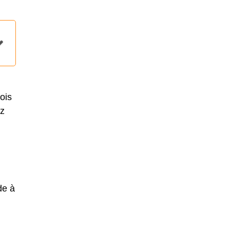
ois
ez
de à