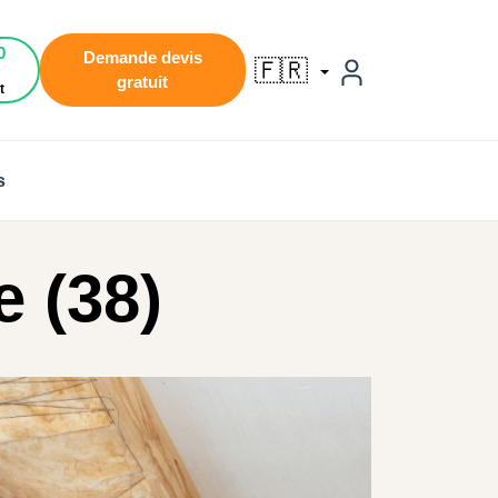
0
Demande devis
🇫🇷
gratuit
t
s
e (38)