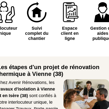
rlocuteur
Suivi
Espace
Gestion 
nique
complet du
client en
aides
chantier
ligne
publiqu
Les étapes d'un projet de rénovation
thermique à Vienne (38)
hez Avenir Rénovations, les
ravaux d'isolation à Vienne
t en Isère (38)
sont confiés à
otre interlocuteur unique, le
anager Travaux. Porte-parole