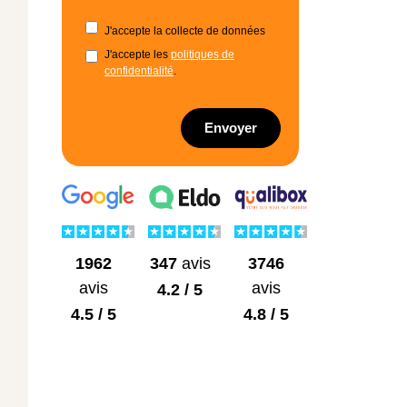
J'accepte la collecte de données
J'accepte les
politiques de
confidentialité
.
Envoyer
1962
3746
347
avis
avis
avis
4.2 / 5
4.5 / 5
4.8 / 5