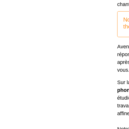
chant
No
th
Aveni
répon
aprè
vous
Sur 
phon
étudi
trava
affin