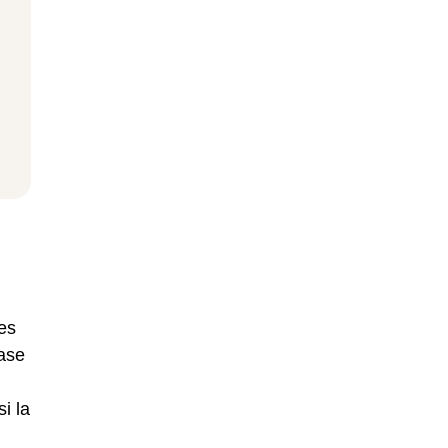
les
base
si la