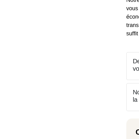
Notre
vous 
écono
trans
suffi
De
vo
No
la