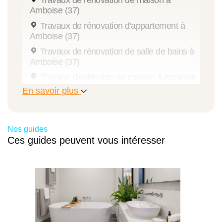
Amboise (37)
Travaux de rénovation d'appartement à
Amboise (37)
Travaux de rénovation de salle de bains à
Amboise (37)
Travaux d'extension de maison à Amboise
(37)
En savoir plus
Travaux de rénovation intérieure à
Amboise (37)
Aménagement de combles à Amboise (37)
Nos guides
Ces guides peuvent vous intéresser
Travaux d'aménagement de salle de bains
PMR à Amboise (37)
Aménagement salle de bains pour senior à
Amboise (37)
Travaux d'isolation à Amboise (37)
Installation panneau solaire à Amboise (37)