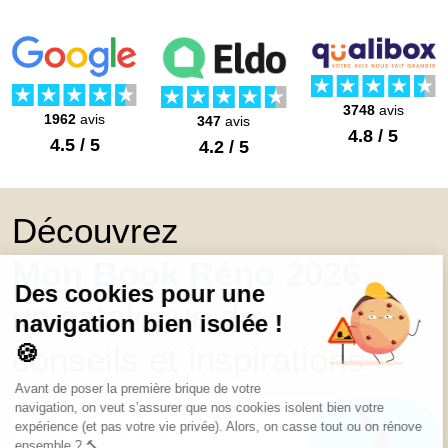
3748
avis
1962
avis
347
avis
4.8 / 5
4.5 / 5
4.2 / 5
Découvrez
Mon Book Réno 2026,
un catalogue de
conseils et inspirations