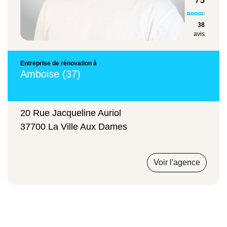
/ 5
38
Prix moyen
avis
Entreprise de rénovation à
Amboise (37)
Installation d'une nouvelle douche
sécurisée
20 Rue Jacqueline Auriol
1 250 €
37700 La Ville Aux Dames
Voir l'agence
Installation d'une chaise de douche
70 €