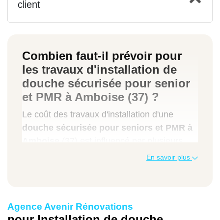
client
Combien faut-il prévoir pour
les travaux d'installation de
douche sécurisée pour senior
et PMR à Amboise (37) ?
Le coût des travaux d'installation d'une
douche sécurisée pour seniors et PMR à
Amboise
(37) est influencé par plusieurs
éléments. La configuration de la salle de
En savoir plus
bain (présence d'une baignoire à remplacer
ou non), les matériaux choisis ou la
complexité du projet impactent tous le prix
Agence Avenir Rénovations
final. Une douche à l'italienne nécessitera
pour Installation de douche