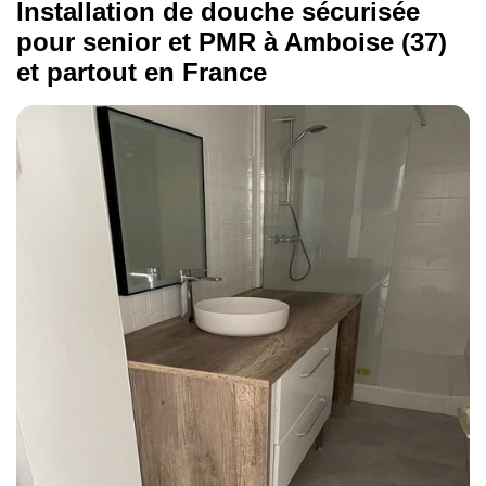
Installation de douche sécurisée
pour senior et PMR à Amboise (37)
Pose de poignées de maintien
et partout en France
210 €
Nous avons mis à votre disposition un
qui vous permettra
simulateur de prix
d'obtenir une estimation beaucoup plus
précise du budget à prévoir pour ces
travaux. Vous pouvez aussi contacter
directement notre entreprise de rénovation
pour avoir les conseils ou l'avis d'un
professionnel sur l'installation de douche
sécurisée pour senior et PMR à Amboise