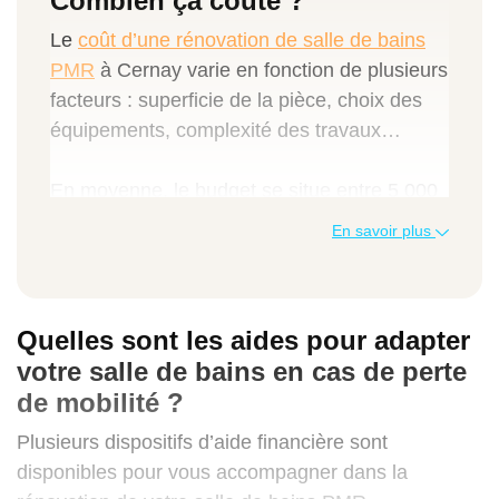
Combien ça coûte ?
Le
coût d’une rénovation de salle de bains
PMR
à Cernay varie en fonction de plusieurs
facteurs : superficie de la pièce, choix des
équipements, complexité des travaux…
En moyenne, le budget se situe entre 5 000
€ et 15 000 €.
En savoir plus
Grâce aux
aides financières
disponibles, le
reste à charge peut être significativement
Quelles sont les aides pour adapter
réduit. Par exemple, pour des travaux
votre salle de bains en cas de perte
estimés à 10 000 €, une personne aux
de mobilité ?
revenus très modestes peut bénéficier d’une
prise en charge de 70 %, soit un reste à
Plusieurs dispositifs d’aide financière sont
charge de 3 000 €. Contactez-nous pour
disponibles pour vous accompagner dans la
obtenir votre
devis personnalisé
et