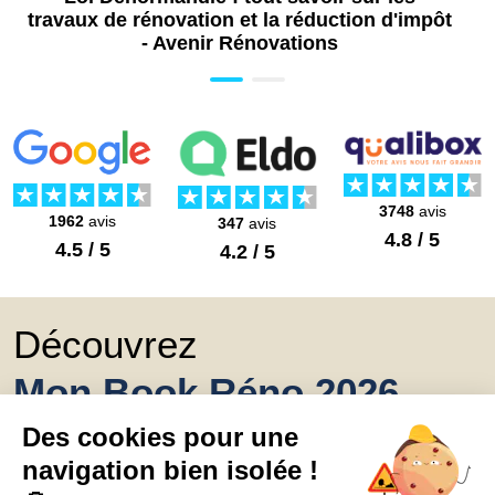
travaux de rénovation et la réduction d'impôt
- Avenir Rénovations
3748
avis
1962
avis
347
avis
4.8 / 5
4.5 / 5
4.2 / 5
Découvrez
Mon Book Réno 2026,
un catalogue de
conseils et inspirations